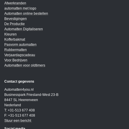
Afwerkranden
automatten met logo
Automatten online bestellen
Bevestigingen
De Productie
Automatten Digitaliseren
Kleuren
Kofferbakmat
Pasvorm automatten
Rubbermatten
Verjaardagscadeau
Voor Bedrijven
Automatten voor oldtimers
Contact gegevens
Automatten4you.nl
Businesspark Friesland-West 23-B
8447 SL Heerenveen
Nederland
T: +31-513 677 408
F: +31-513 677 408
Stuur een bericht
Social media