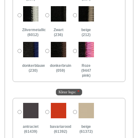
Zilvermetallic
Zwart
beige
(6012)
(236)
(212)
donkerblauw
donkerbruin
Roze
(230)
(059)
(9447
pink)
Kleur logo:
antraciet
bavariarood
beige
(61439)
(61392)
(61372)