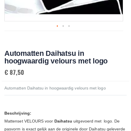
Skip
to
the
beginning
Automatten Daihatsu in
of
the
hoogwaardig velours met logo
images
gallery
€ 87,50
Automatten Daihatsu in hoogwaardig velours met logo
Beschrijving:
Mattenset VELOURS voor
Daihatsu
uitgevoerd met
logo. De
pasvorm is exact gelijk aan de originele door Daihatsu geleverde