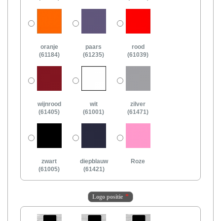
oranje
paars
rood
(61184)
(61235)
(61039)
wijnrood
wit
zilver
(61405)
(61001)
(61471)
zwart
diepblauw
Roze
(61005)
(61421)
Logo positie