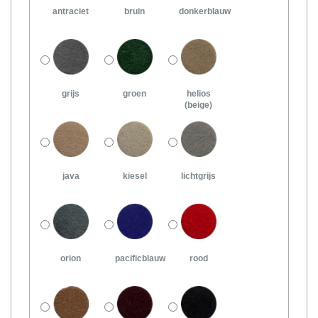
antraciet
bruin
donkerblauw
grijs
groen
helios
(beige)
java
kiesel
lichtgrijs
orion
pacificblauw
rood