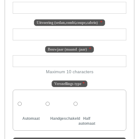
Uitvoering (sedan,combi,coupe,cabrio)
Bouwjaar (maand -jaar)
Maximum 10 characters
Versnellings type
Automaat
Handgeschakeld
Half
automaat