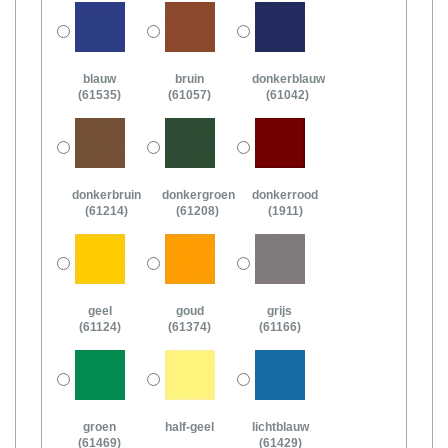
blauw
bruin
donkerblauw
(61535)
(61057)
(61042)
donkerbruin
donkergroen
donkerrood
(61214)
(61208)
(1911)
geel
goud
grijs
(61124)
(61374)
(61166)
groen
half-geel
lichtblauw
(61469)
(61429)