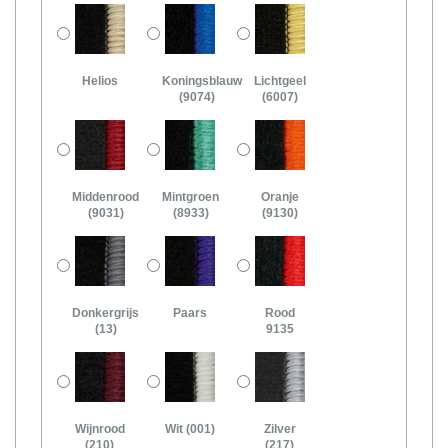
Helios
Koningsblauw
Lichtgeel
(9074)
(6007)
Middenrood
Mintgroen
Oranje
(9031)
(8933)
(9130)
Donkergrijs
Paars
Rood
(13)
9135
Wijnrood
Wit (001)
Zilver
(210)
(217)