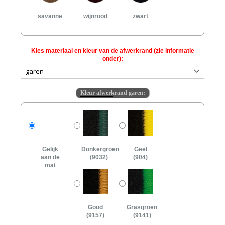
savanne
wijnrood
zwart
Kies materiaal en kleur van de afwerkrand (zie informatie
onder):
Kleur afwerkrand garen:
Gelijk
Donkergroen
Geel
aan de
(9032)
(904)
mat
Goud
Grasgroen
(9157)
(9141)