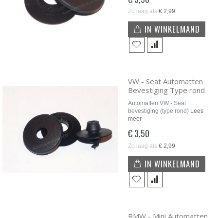
Zo laag als
€ 2,99
IN WINKELMAND
VW - Seat Automatten
Bevestiging Type rond
Automatten VW - Seat
bevestiging (type rond)
Lees
meer
€ 3,50
Zo laag als
€ 2,99
IN WINKELMAND
BMW - Mini Automatten