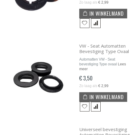
Zo laag als
€ 2,99
IN WINKELMAND
VW - Seat Automatten
Bevestiging Type Ovaal
Automatten VW - Seat
bevestiging Type ovaal
Lees
meer
€ 3,50
Zo laag als
€ 2,99
IN WINKELMAND
Universeel bevestiging
Automatten Bevestiging