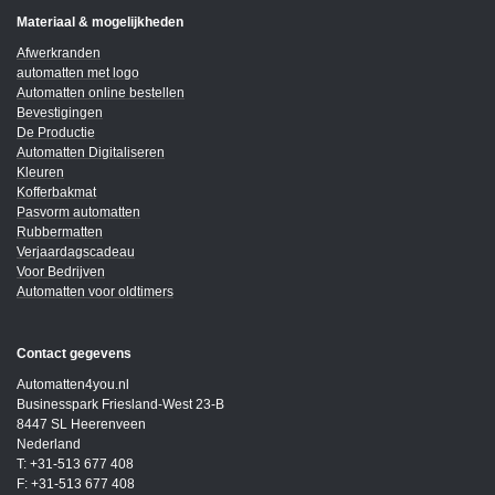
Materiaal & mogelijkheden
Afwerkranden
automatten met logo
Automatten online bestellen
Bevestigingen
De Productie
Automatten Digitaliseren
Kleuren
Kofferbakmat
Pasvorm automatten
Rubbermatten
Verjaardagscadeau
Voor Bedrijven
Automatten voor oldtimers
Contact gegevens
Automatten4you.nl
Businesspark Friesland-West 23-B
8447 SL Heerenveen
Nederland
T: +31-513 677 408
F: +31-513 677 408