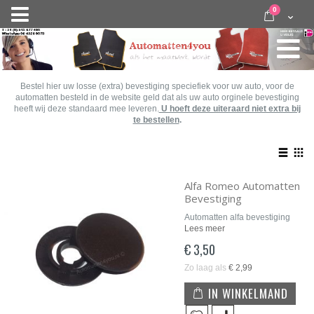
Ga
items
0
Nav
direct
Cart
door
activeren
naar
de
inhoud
Bestel hier uw losse (extra) bevestiging speciefiek voor uw auto, voor de
automatten besteld in de website geld dat als uw auto orginele bevestiging
heeft wij deze standaard mee leveren.
U hoeft deze uiteraard niet extra bij
te bestellen
.
Bekij
als
Lijst
Roo
Alfa Romeo Automatten
Bevestiging
Automatten alfa bevestiging
Lees meer
€ 3,50
Zo laag als
€ 2,99
IN WINKELMAND