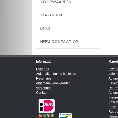
VOORWAARDEN
VERZENDEN
LINKS
NEEM CONTACT OP
Informatie
Mater
Over ons
Afwer
Automatten online bestellen
automa
Recensies
Automa
Algemene voorwaarden
Bevest
Verzenden
De Pro
Contact
Automa
Kleur
Koffer
Pasvo
Rubbe
Verja