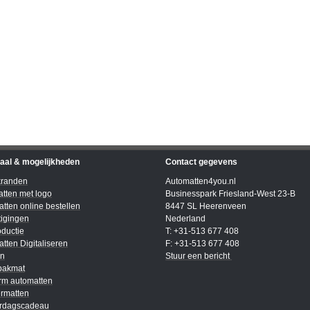
iaal & mogelijkheden
Contact gegevens
kranden
Automatten4you.nl
tten met logo
Businesspark Friesland-West 23-B
tten online bestellen
8447 SL Heerenveen
igingen
Nederland
ductie
T: +31-513 677 408
tten Digitaliseren
F: +31-513 677 408
en
Stuur een bericht
bakmat
rm automatten
rmatten
ardagscadeau