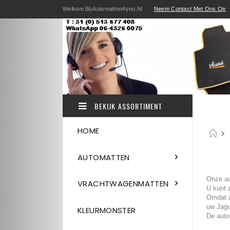
Ga
Welkom Bij Automatten4you.nl
Neem Contact Met Ons Op
direct
door
naar
de
inhoud
BEKIJK ASSORTIMENT
HOME
H
AUTOMATTEN
Au
Onze a
VRACHTWAGENMATTEN
U kunt 
Omdat
uw Jagu
KLEURMONSTER
De auto