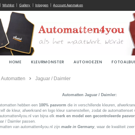
Wishlist
Gallery
Inloggen
Account Aanmaken
HOME
KLEURMONSTER
AUTOHOEZEN
FOTOALBU
ome
Automatten
Jaguar / Daimler
tomatten Jaguar / Daimler:
utomatten hebben een
100% pasvorm
die in verschillende kleuren, afwerkrand
zelf de kleur, afwerkrand en logo kleur samenstellen, zodat de automattenset v
automatten4you.nl van bijna elk
merk en model een gecontroleerde pasvor
ar / Daimler passen.
matten van automatten4you.nl zijn
made in Germany
, waar de kwaliteit zee