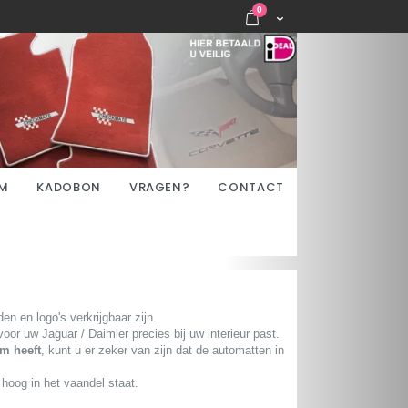
items
0
Cart
M
KADOBON
VRAGEN?
CONTACT
en en logo's verkrijgbaar zijn.
oor uw Jaguar / Daimler precies bij uw interieur past.
m heeft
, kunt u er zeker van zijn dat de automatten in
r hoog in het vaandel staat.