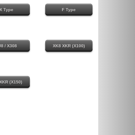
X Type
F Type
le modellen
alle modellen
8 / X308
XK8 XKR (X100)
le modellen
alle modellen
XKR (X150)
le modellen