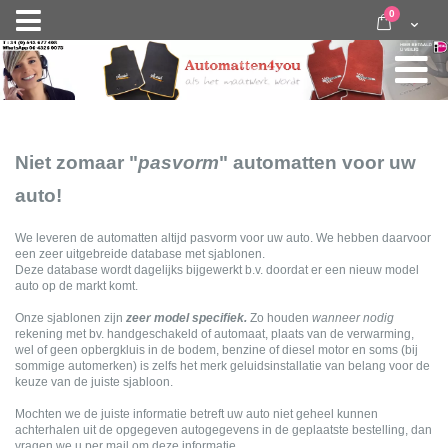
Ga
items
0
Nav
direct
Cart
door
activeren
naar
de
inhoud
Niet zomaar "
pasvorm
" automatten voor uw
auto!
We leveren de automatten altijd pasvorm voor uw auto. We hebben daarvoor
een zeer uitgebreide database met sjablonen.
Deze database wordt dagelijks bijgewerkt b.v. doordat er een nieuw model
auto op de markt komt.
Onze sjablonen zijn
zeer model specifiek.
Zo houden
wanneer
nodig
rekening met bv. handgeschakeld of automaat, plaats van de verwarming,
wel of geen opbergkluis in de bodem, benzine of diesel motor en soms (bij
sommige automerken) is zelfs het merk geluidsinstallatie van belang voor de
keuze van de juiste sjabloon.
Mochten we de juiste informatie betreft uw auto niet geheel kunnen
achterhalen uit de opgegeven autogegevens in de geplaatste bestelling, dan
vragen we u per mail om deze informatie.