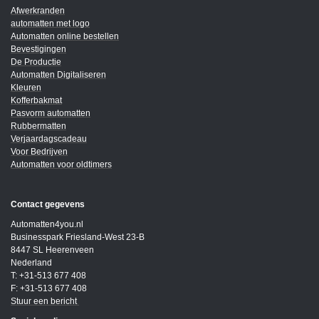
Afwerkranden
automatten met logo
Automatten online bestellen
Bevestigingen
De Productie
Automatten Digitaliseren
Kleuren
Kofferbakmat
Pasvorm automatten
Rubbermatten
Verjaardagscadeau
Voor Bedrijven
Automatten voor oldtimers
Contact gegevens
Automatten4you.nl
Businesspark Friesland-West 23-B
8447 SL Heerenveen
Nederland
T: +31-513 677 408
F: +31-513 677 408
Stuur een bericht