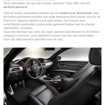
Onze automatten zijn dus niet zomaar "pasvorm" maar altijd met een
perfecte pasvorm.
Voor de Duitse automobiel industrie zijn we
veelal o.e.m. leverancier
, daar
de Duitse automobiel industrie met vaste toeleverancier(s) werkt, voor bv. de
France en Japanse merken is dat vaak anders, hier kunnen veel
verschillende automatten producenten geleverd hebben aan de diverse
automerken- modellen.
Daar elke fabrikant dan weer zijn eigen sjabloon kent kunnen er verschillen
ontstaan in pasvorm, onze sjablonen kunnen hier dan ook vanaf wijken,
maar zijn altijd pasvorm specifiek voor uw auto.