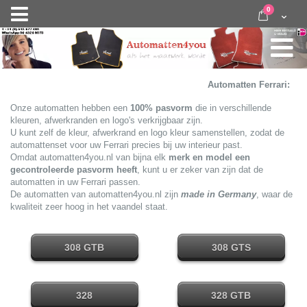
Ga
items
0
Nav
direct
Cart
door
activeren
naar
de
inhoud
Automatten Ferrari:
Onze automatten hebben een
100% pasvorm
die in verschillende
kleuren, afwerkranden en logo's verkrijgbaar zijn.
U kunt zelf de kleur, afwerkrand en logo kleur samenstellen, zodat de
automattenset voor uw Ferrari precies bij uw interieur past.
Omdat
automatten4you.nl van bijna elk
merk en model een
gecontroleerde pasvorm heeft
, kunt u er zeker van zijn dat de
automatten in uw Ferrari passen.
De automatten van automatten4you.nl zijn
made in Germany
, waar de
kwaliteit zeer hoog in het vaandel staat.
308 GTB
308 GTS
alle modellen
alle modellen
328
328 GTB