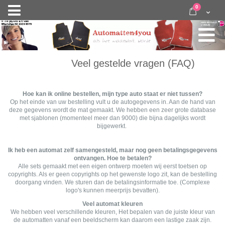
Ga
items
0
Nav
direct
Cart
door
activeren
naar
de
inhoud
Veel gestelde vragen (FAQ)
Hoe kan ik online bestellen, mijn type auto staat er niet tussen?
Op het einde van uw bestelling vult u de autogegevens in. Aan de hand van
deze gegevens wordt de mat gemaakt. We hebben een zeer grote database
met sjablonen (momenteel meer dan 9000) die bijna dagelijks wordt
bijgewerkt.
Ik heb een automat zelf samengesteld, maar nog geen betalingsgegevens
ontvangen. Hoe te betalen?
Alle sets gemaakt met een eigen ontwerp moeten wij eerst toetsen op
copyrights. Als er geen copyrights op het gewenste logo zit, kan de bestelling
doorgang vinden. We sturen dan de betalingsinformatie toe. (Complexe
logo's kunnen meerprijs bevatten).
Veel automat kleuren
We hebben veel verschillende kleuren, Het bepalen van de juiste kleur van
de automatten vanaf een beeldscherm kan daarom een lastige zaak zijn.