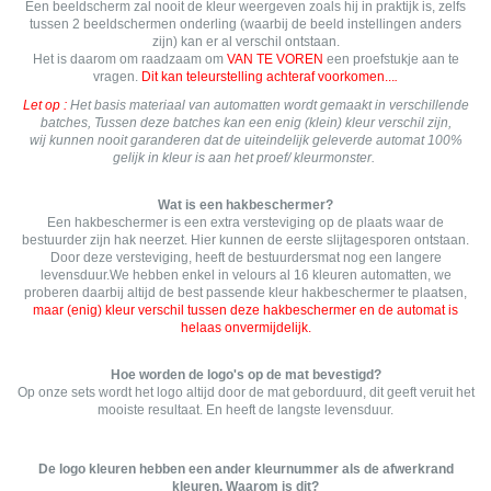
Een beeldscherm zal nooit de kleur weergeven zoals hij in praktijk is, zelfs
tussen 2 beeldschermen onderling (waarbij de beeld instellingen anders
zijn) kan er al verschil ontstaan.
Het is daarom om raadzaam om
VAN TE VOREN
een proefstukje aan te
vragen.
Dit kan teleurstelling achteraf voorkomen...
.
Let op :
Het basis materiaal van automatten wordt gemaakt in verschillende
batches, Tussen deze batches kan een enig (klein) kleur verschil zijn,
wij kunnen nooit garanderen dat de uiteindelijk geleverde automat 100%
gelijk in kleur is aan het proef/ kleurmonster.
Wat is een hakbeschermer?
Een hakbeschermer is een extra versteviging op de plaats waar de
bestuurder zijn hak neerzet. Hier kunnen de eerste slijtagesporen ontstaan.
Door deze versteviging, heeft de bestuurdersmat nog een langere
levensduur.We hebben enkel in velours al 16 kleuren automatten, we
proberen daarbij altijd de best passende kleur hakbeschermer te plaatsen,
maar (enig) kleur verschil tussen deze hakbeschermer en de automat is
helaas onvermijdelijk.
Hoe worden de logo's op de mat bevestigd?
Op onze sets wordt het logo altijd door de mat geborduurd, dit geeft veruit het
mooiste resultaat. En heeft de langste levensduur.
De logo kleuren hebben een ander kleurnummer als de afwerkrand
kleuren. Waarom is dit?