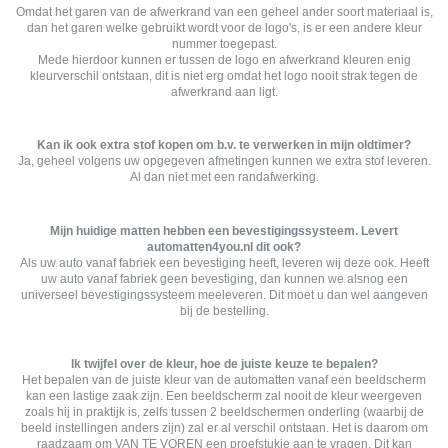
Omdat het garen van de afwerkrand van een geheel ander soort materiaal is,
dan het garen welke gebruikt wordt voor de logo's, is er een andere kleur
nummer toegepast.
Mede hierdoor kunnen er tussen de logo en afwerkrand kleuren enig
kleurverschil ontstaan, dit is niet erg omdat het logo nooit strak tegen de
afwerkrand aan ligt.
Kan ik ook extra stof kopen om b.v. te verwerken in mijn oldtimer?
Ja, geheel volgens uw opgegeven afmetingen kunnen we extra stof leveren.
Al dan niet met een randafwerking.
Mijn huidige matten hebben een bevestigingssysteem. Levert
automatten4you.nl dit ook?
Als uw auto vanaf fabriek een bevestiging heeft, leveren wij deze ook. Heeft
uw auto vanaf fabriek geen bevestiging, dan kunnen we alsnog een
universeel bevestigingssysteem meeleveren. Dit moet u dan wel aangeven
bij de bestelling.
Ik twijfel over de kleur, hoe de juiste keuze te bepalen?
Het bepalen van de juiste kleur van de automatten vanaf een beeldscherm
kan een lastige zaak zijn. Een beeldscherm zal nooit de kleur weergeven
zoals hij in praktijk is, zelfs tussen 2 beeldschermen onderling (waarbij de
beeld instellingen anders zijn) zal er al verschil ontstaan. Het is daarom om
raadzaam om VAN TE VOREN een proefstukje aan te vragen. Dit kan