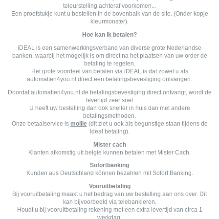
teleurstelling achteraf voorkomen...
Een proefstukje kunt u bestellen in de bovenbalk van de site. (Onder kopje
kleurmonster).
Hoe kan ik betalen?
iDEAL is een samenwerkingsverband van diverse grote Nederlandse
banken, waarbij het mogelijk is om direct na het plaatsen van uw order de
betaling te regelen.
Het grote voordeel van betalen via iDEAL is dat zowel u als
automatten4you.nl direct een betalingsbevestiging ontvangen.
Doordat automatten4you.nl de betalingsbevestiging direct ontvangt, wordt de
levertijd zeer snel
U heeft uw bestelling dan ook sneller in huis dan met andere
betalingsmethoden.
Onze betaalservice is
mollie
(dit ziet u ook als begunstige staan tijdens de
Ideal betaling).
Mister cach
Klanten afkomstig uit belgie kunnen betalen met Mister Cach.
Sofortbanking
Kunden aus Deutschland können bezahlen mit Sofort Banking.
Vooruitbetaling
Bij vooruitbetaling maakt u het bedrag van uw bestelling aan ons over. Dit
kan bijvoorbeeld via telebankieren.
Houdt u bij vooruitbetaling rekening met een extra levertijd van circa 1
werkdag.