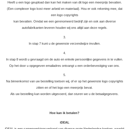
Heeft u een logo geupload dan kan het maken van dit logo een meerprijs bevatten.
(Een complexer logo kost meer arbeid en materiaal). Hou er ook rekening mee, dat
een logo copyrights
kan bevatten. Omdat we een gerenomeerd bedrijf zijn en ook aan diverse
autofabrikanten leveren houden wij ons altijd aan deze regels.
3.
In stap 7 kunt u de gewenste verzendwijze invullen.
4.
In stap 8 wordt u gevraagd om de auto en enkele persoonlijke gegevens in te vullen.
Op het door u opgegeven emailadres ontvangt u een orderbevestiging van ons.
5.
Na binnenkomst van uw bestelling toetsen wij, of er op het gewenste logo copyrights
zitten en of het logo een meerprijs bevat.
Als uw bestelling kan worden uitgevoerd, dan sturen we u de betaalgegevens.
Hoe kan ik betalen?
i
DEAL
iDEAL is een samenwerkingsverband van diverse grote Nederlandse banken, waarbij