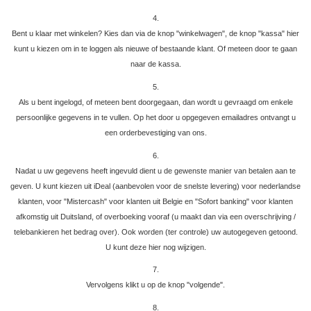
4.
Bent u klaar met winkelen? Kies dan via de knop "winkelwagen", de knop "kassa" hier
kunt u kiezen om in te loggen als nieuwe of bestaande klant. Of meteen door te gaan
naar de kassa.
5.
Als u bent ingelogd, of meteen bent doorgegaan, dan wordt u gevraagd om enkele
persoonlijke gegevens in te vullen. Op het door u opgegeven emailadres ontvangt u
een orderbevestiging van ons.
6.
Nadat u uw gegevens heeft ingevuld dient u de gewenste manier van betalen aan te
geven. U kunt kiezen uit iDeal (aanbevolen voor de snelste levering) voor nederlandse
klanten, voor "Mistercash" voor klanten uit Belgie en "Sofort banking" voor klanten
afkomstig uit Duitsland, of overboeking vooraf (u maakt dan via een overschrijving /
telebankieren het bedrag over). Ook worden (ter controle) uw autogegeven getoond.
U kunt deze hier nog wijzigen.
7.
Vervolgens klikt u op de knop "volgende".
8.