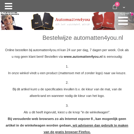
Ga
items
0
Nav
direct
Cart
door
activeren
naar
de
inhoud
Bestelwijze automatten4you.nl
Online bestellen bij automatten4you.nl kan 24 uur per dag, 7 dagen per week. Ook als
u nog geen klant bent! Bestellen via
www.automatten4you.nl
is eenvoudig:
1.
In onze winkel vindt u een product (mattenset met of zonder logo) naar uw keuze.
2.
Bij dit artikel kunt u de specificaties invullen b.v. de kleur van de mat, van de
afwerkrand en wanneer nodig de kleur van het logo.
3.
Als u dit heeft ingevuld, kiest u de knop "in de winkelwagen".
Bij verouderde web browsers zo als Internet exporer 8 , kan mogenlijk geen
artikel in de winkelwagen worden gedaan
, wij adviseren dan gebruik te maken
van de gratis browser Firefox.