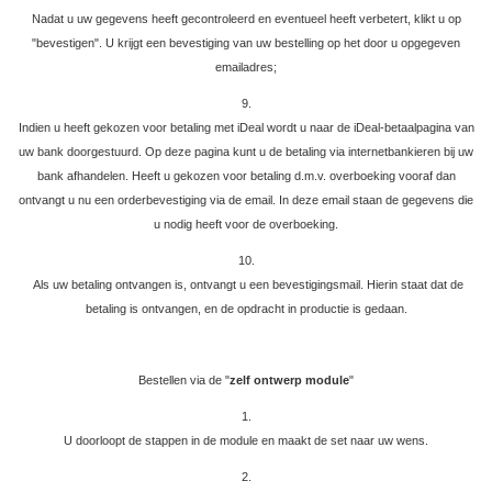
Nadat u uw gegevens heeft gecontroleerd en eventueel heeft verbetert, klikt u op
"bevestigen". U krijgt een bevestiging van uw bestelling op het door u opgegeven
emailadres;
9.
Indien u heeft gekozen voor betaling met iDeal wordt u naar de iDeal-betaalpagina van
uw bank doorgestuurd. Op deze pagina kunt u de betaling via internetbankieren bij uw
bank afhandelen. Heeft u gekozen voor betaling d.m.v. overboeking vooraf dan
ontvangt u nu een orderbevestiging via de email. In deze email staan de gegevens die
u nodig heeft voor de overboeking.
10.
Als uw betaling ontvangen is, ontvangt u een bevestigingsmail. Hierin staat dat de
betaling is ontvangen, en de opdracht in productie is gedaan.
Bestellen via de "
zelf ontwerp module
"
1.
U doorloopt de stappen in de module en maakt de set naar uw wens.
2.