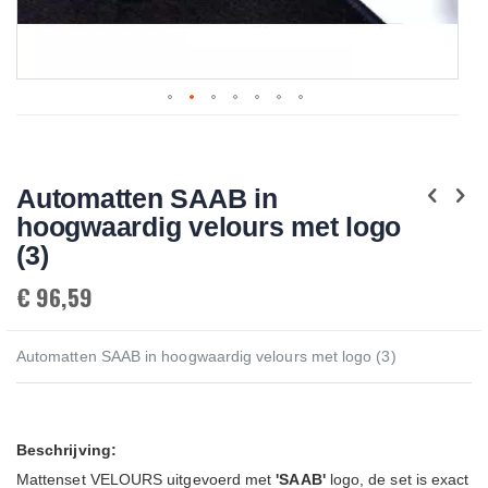
Skip
to
the
beginning
Automatten SAAB in
of
the
hoogwaardig velours met logo
images
gallery
(3)
€ 96,59
Automatten SAAB in hoogwaardig velours met logo (3)
Beschrijving:
Mattenset VELOURS uitgevoerd met
'SAAB'
logo, de set is exact