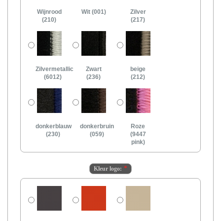
Wijnrood
Wit (001)
Zilver
(210)
(217)
Zilvermetallic
Zwart
beige
(6012)
(236)
(212)
donkerblauw
donkerbruin
Roze
(230)
(059)
(9447
pink)
Kleur logo: