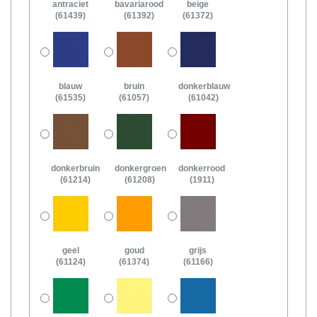
antraciet
bavariarood
beige
(61439)
(61392)
(61372)
blauw
bruin
donkerblauw
(61535)
(61057)
(61042)
donkerbruin
donkergroen
donkerrood
(61214)
(61208)
(1911)
geel
goud
grijs
(61124)
(61374)
(61166)