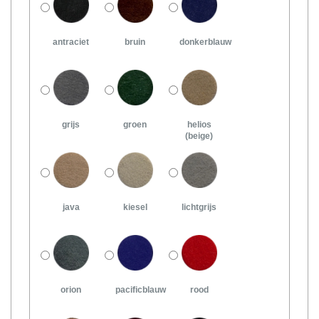
antraciet
bruin
donkerblauw
grijs
groen
helios
(beige)
java
kiesel
lichtgrijs
orion
pacificblauw
rood