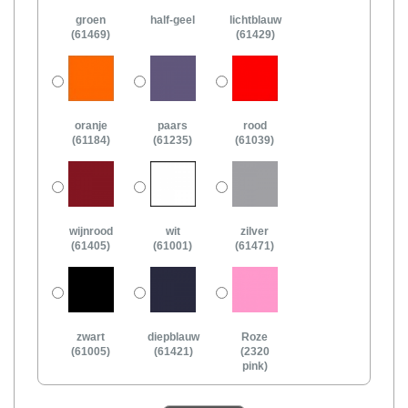
groen
half-geel
lichtblauw
(61469)
(61429)
oranje
paars
rood
(61184)
(61235)
(61039)
wijnrood
wit
zilver
(61405)
(61001)
(61471)
zwart
diepblauw
Roze
(61005)
(61421)
(2320
pink)