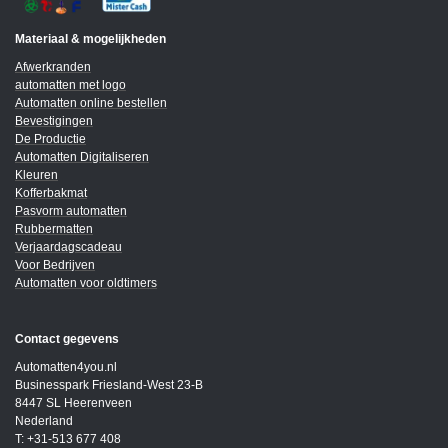
Materiaal & mogelijkheden
Afwerkranden
automatten met logo
Automatten online bestellen
Bevestigingen
De Productie
Automatten Digitaliseren
Kleuren
Kofferbakmat
Pasvorm automatten
Rubbermatten
Verjaardagscadeau
Voor Bedrijven
Automatten voor oldtimers
Contact gegevens
Automatten4you.nl
Businesspark Friesland-West 23-B
8447 SL Heerenveen
Nederland
T: +31-513 677 408