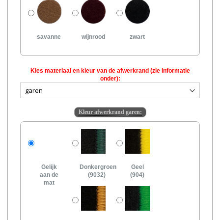
savanne
wijnrood
zwart
Kies materiaal en kleur van de afwerkrand (zie informatie
onder):
Kleur afwerkrand garen:
Gelijk
Donkergroen
Geel
aan de
(9032)
(904)
mat