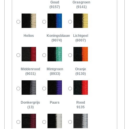
Goud
Grasgroen
(9157)
(9141)
Helios
Koningsblauw
Lichtgeel
(9074)
(6007)
Middenrood
Mintgroen
Oranje
(9031)
(8933)
(9130)
Donkergrijs
Paars
Rood
(13)
9135