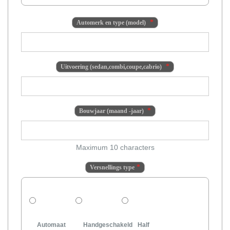
Automerk en type (model)
Uitvoering (sedan,combi,coupe,cabrio)
Bouwjaar (maand -jaar)
Maximum 10 characters
Versnellings type
Automaat
Handgeschakeld
Half