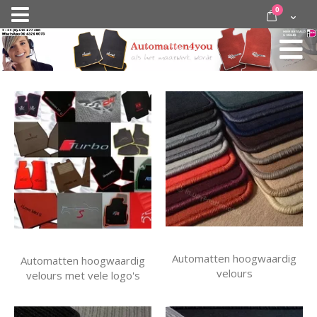
Ga
items
0
Nav
direct
Cart
door
activeren
naar
de
inhoud
Automatten hoogwaardig
Automatten hoogwaardig
velours
velours met vele logo's