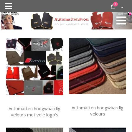
Ga
items
0
Nav
direct
Cart
door
activeren
naar
de
inhoud
Automatten hoogwaardig
Automatten hoogwaardig
velours
velours met vele logo's