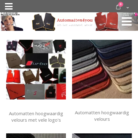
Ga
items
0
Nav
direct
Cart
door
activeren
naar
de
inhoud
Automatten hoogwaardig
Automatten hoogwaardig
velours
velours met vele logo's