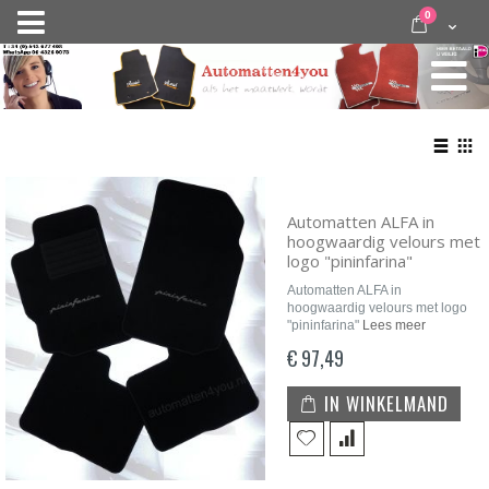
Ga
items
0
Nav
direct
Cart
door
activeren
naar
de
inhoud
Bekij
als
Lijst
Roo
Automatten ALFA in
hoogwaardig velours met
logo "pininfarina"
Automatten ALFA in
hoogwaardig velours met logo
"pininfarina"
Lees meer
€ 97,49
IN WINKELMAND