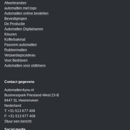
Afwerkranden
automatten met logo
Automatten online bestellen
Bevestigingen
De Productie
Automatten Digitaliseren
Kleuren
Kofferbakmat
Pasvorm automatten
Rubbermatten
Verjaardagscadeau
Voor Bedrijven
Automatten voor oldtimers
Contact gegevens
Automatten4you.nl
Businesspark Friesland-West 23-B
8447 SL Heerenveen
Nederland
T: +31-513 677 408
F: +31-513 677 408
Stuur een bericht
Social media