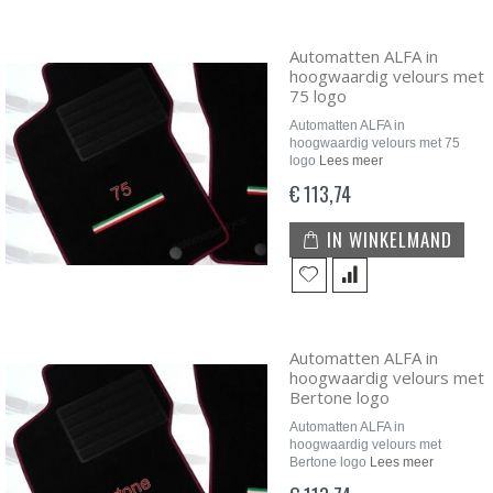
Automatten ALFA in
hoogwaardig velours met
75 logo
Automatten ALFA in
hoogwaardig velours met 75
logo
Lees meer
€ 113,74
IN WINKELMAND
Automatten ALFA in
hoogwaardig velours met
Bertone logo
Automatten ALFA in
hoogwaardig velours met
Bertone logo
Lees meer