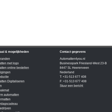
iaal & mogelijkheden
Contact gegevens
kranden
Automatten4you.nl
tten met logo
Businesspark Friesland-West 23-B
tten online bestellen
8447 SL Heerenveen
igingen
Nederland
ductie
T: +31-513 677 408
tten Digitaliseren
F: +31-513 677 408
en
Stuur een bericht
bakmat
rm automatten
rmatten
ardagscadeau
edrijven