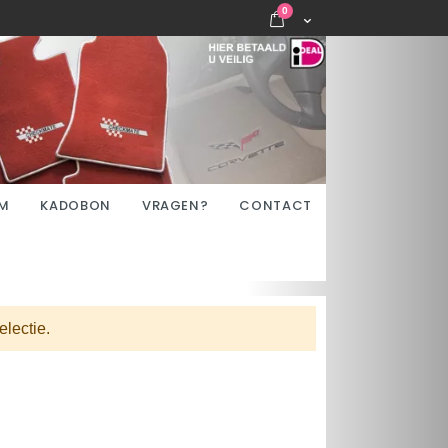
items
0
Cart
M
KADOBON
VRAGEN?
CONTACT
lectie.