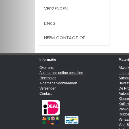
VERZENDEN
LINKS
NEEM CONTACT OP
Informatie
Mater
Over ons
Afwer
Automatten online bestellen
automa
Recensies
Automa
Algemene voorwaarden
Bevest
Verzenden
De Pro
Contact
Automa
Kleur
Koffer
Pasvo
Rubbe
Verja
Voor B