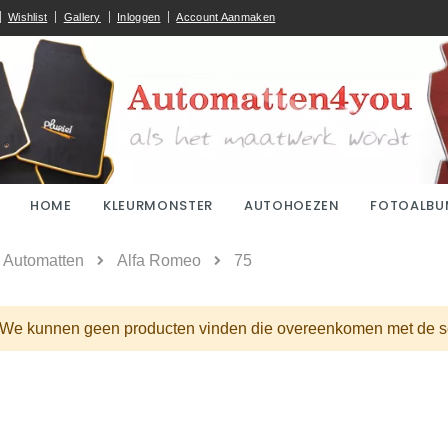
Wishlist
Gallery
Inloggen
Account Aanmaken
HOME
KLEURMONSTER
AUTOHOEZEN
FOTOALBU
ome
Automatten
Alfa Romeo
75
We kunnen geen producten vinden die overeenkomen met de se