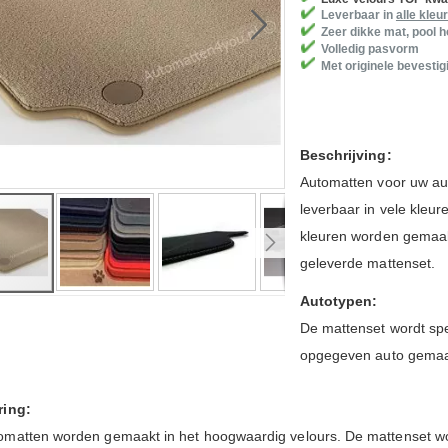
Leverbaar in
alle kleu
Zeer dikke mat, pool 
Volledig pasvorm
Met originele bevestig
Beschrijving:
Automatten voor uw aut
leverbaar in vele kleu
kleuren worden gemaakt
geleverde mattenset.
Autotypen:
De mattenset wordt spe
ng
opgegeven auto gema
ring:
omatten worden gemaakt in het hoogwaardig velours.
De mattenset wo