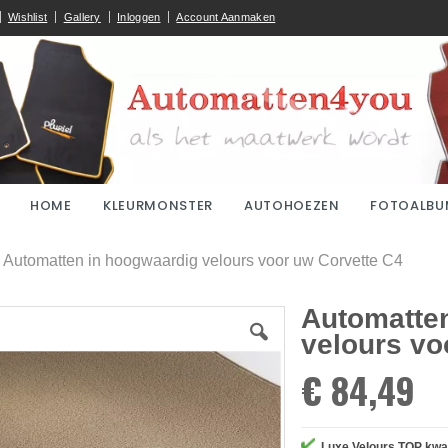
Wishlist
Gallery
Inloggen
Account Aanmaken
HOME
KLEURMONSTER
AUTOHOEZEN
FOTOALBU
ome
Automatten in hoogwaardig velours voor uw Corvette C4
Automatte
velours vo
€ 84,49
Luxe Velours TOP kwal