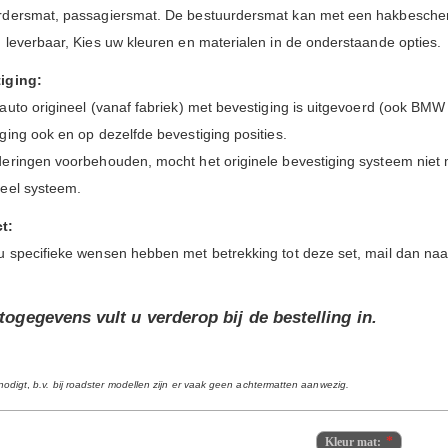
rdersmat, passagiersmat. De bestuurdersmat kan met een hakbesche
 leverbaar, Kies uw kleuren en materialen in de onderstaande opties.
iging:
auto origineel (vanaf fabriek) met bevestiging is uitgevoerd (ook BMW
ging ook en op dezelfde bevestiging posities.
deringen voorbehouden, mocht het originele bevestiging systeem niet 
seel systeem.
t:
u specifieke wensen hebben met betrekking tot deze set, mail dan na
togegevens vult u verderop bij de bestelling in.
nodigt
,
b.v. bij roadster modellen zijn er vaak geen achtermatten aanwezig.
Kleur mat: