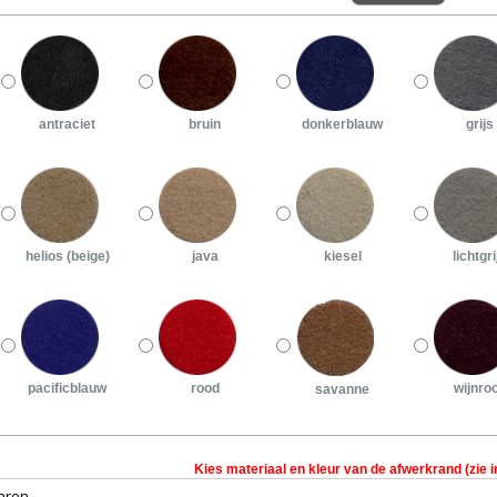
antraciet
bruin
donkerblauw
grijs
helios (beige)
java
kiesel
lichtgri
pacificblauw
rood
wijnro
savanne
Kies materiaal en kleur van de afwerkrand (zie i