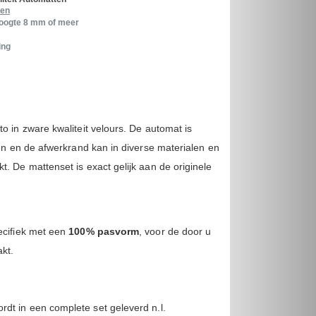
ren
hoogte 8 mm of meer
ing
o in zware kwaliteit velours. De automat is
ren en de afwerkrand kan in diverse materialen en
. De mattenset is exact gelijk aan de originele
cifiek met een
100% pasvorm
, voor de door u
akt.
rdt in een complete set geleverd n.l.