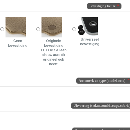
Bevestiging keuze
Universeel
Geen
Originele
bevestiging
bevestiging
bevestiging
LET OP ! Alleen
als uw auto dit
origineel ook
heeft.
Automerk en type (model auto)
Uitvoering (sedan,combi,coupe,cabrio