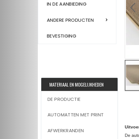
IN DE AANBIEDING
ANDERE PRODUCTEN
BEVESTIGING
MATERIAAL EN MOGELIJKHEDEN
Skip
DE PRODUCTIE
to
the
beginni
AUTOMATTEN MET PRINT
of
the
images
Uitvoe
gallery
AFWERKRANDEN
De aut