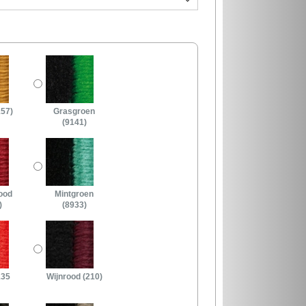
157)
Grasgroen
(9141)
ood
Mintgroen
)
(8933)
135
Wijnrood (210)