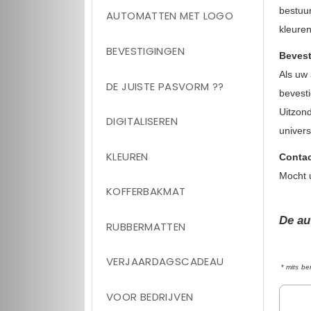
bestuu
AUTOMATTEN MET LOGO
kleuren
BEVESTIGINGEN
Bevest
Als uw 
DE JUISTE PASVORM ??
bevesti
Uitzon
DIGITALISEREN
univer
KLEUREN
Contac
Mocht 
KOFFERBAKMAT
De au
RUBBERMATTEN
VERJAARDAGSCADEAU
*
mits be
VOOR BEDRIJVEN