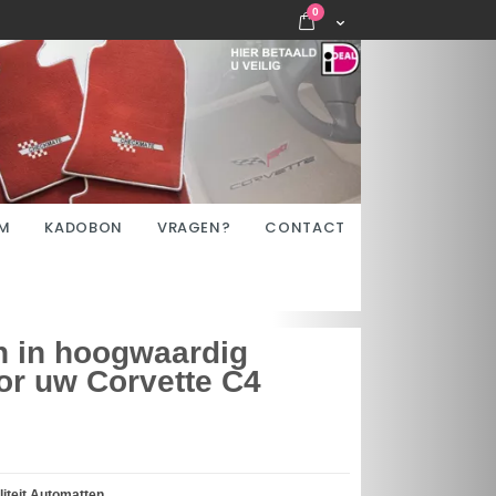
items
0
Cart
M
KADOBON
VRAGEN?
CONTACT
n in hoogwaardig
or uw Corvette C4
iteit Automatten