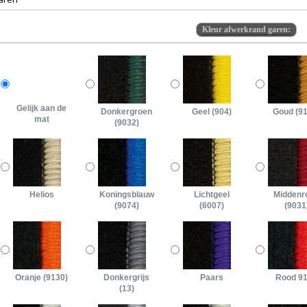
Kleur afwerkrand garen:
Gelijk aan de
Donkergroen
Geel (904)
Goud (9
mat
(9032)
Helios
Koningsblauw
Lichtgeel
Middenr
(9074)
(6007)
(9031
Oranje (9130)
Donkergrijs
Paars
Rood 9
(13)