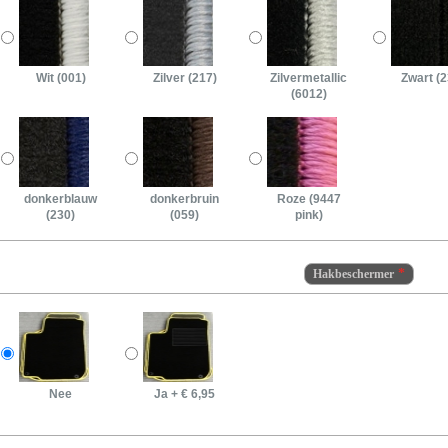
Wit (001)
Zilver (217)
Zilvermetallic
Zwart (2
(6012)
donkerblauw
donkerbruin
Roze (9447
(230)
(059)
pink)
Hakbeschermer
Nee
Ja
+
€ 6,95