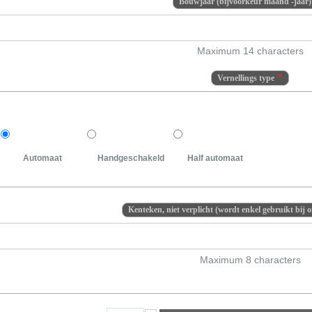
Bouwjaar (bijvoorkeur maand -jaar)
Maximum 14 characters
Vernellings type
Automaat
Handgeschakeld
Half automaat
Kenteken, niet verplicht (wordt enkel gebruikt bij 
Maximum 8 characters