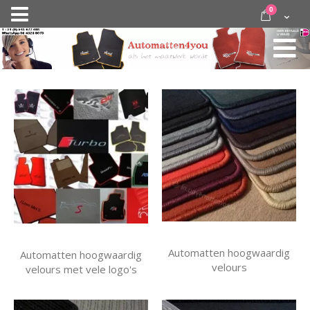
Ga
items
0
Nav
direct
Cart
door
activeren
naar
de
inhoud
Automatten hoogwaardig
Automatten hoogwaardig
velours
velours met vele logo's