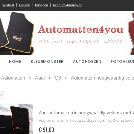
Wishlist
Gallery
Inloggen
Account Aanmaken
HOME
KLEURMONSTER
AUTOHOEZEN
FOTOALBU
ome
Automatten
Audi
Q3
Automatten hoogwaardig velou
kijken
Rooster
Audi automatten in hoogwaardig velours met 
Audi automatten in hoogwaardig velours met Q-drive logo
€ 91,00