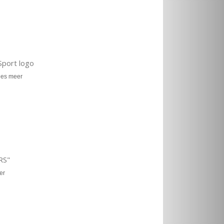
Sport logo
es meer
RS"
er