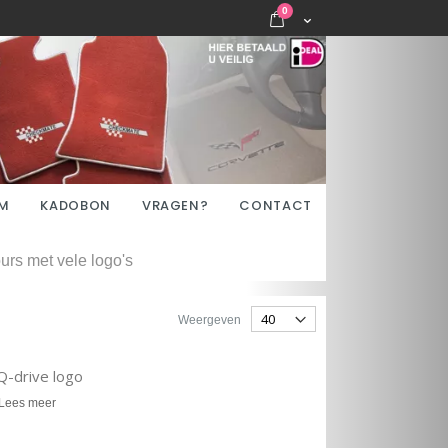
items
0
Cart
M
KADOBON
VRAGEN?
CONTACT
rs met vele logo's
Weergeven
Q-drive logo
Lees meer