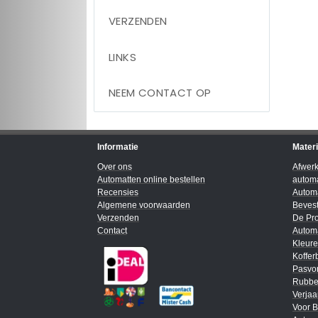
VERZENDEN
LINKS
NEEM CONTACT OP
Informatie
Mater
Over ons
Afwer
Automatten online bestellen
automa
Recensies
Automa
Algemene voorwaarden
Bevest
Verzenden
De Pro
Contact
Automa
Kleur
Koffer
Pasvo
Rubbe
Verja
Voor B