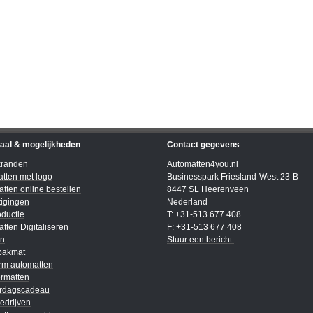
iaal & mogelijkheden
Contact gegevens
kranden
Automatten4you.nl
tten met logo
Businesspark Friesland-West 23-B
tten online bestellen
8447 SL Heerenveen
igingen
Nederland
ductie
T: +31-513 677 408
tten Digitaliseren
F: +31-513 677 408
en
Stuur een bericht
bakmat
rm automatten
rmatten
ardagscadeau
edrijven