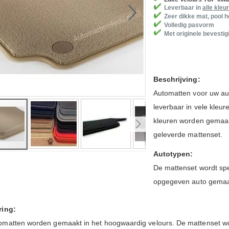
Leverbaar in
alle kleu
Zeer dikke mat, pool 
Volledig pasvorm
Met originele bevestig
Beschrijving:
Automatten voor uw aut
leverbaar in vele kleu
kleuren worden gemaakt
geleverde mattenset.
Autotypen:
De mattenset wordt spe
ng
opgegeven auto gema
ring:
omatten worden gemaakt in het hoogwaardig velours.
De mattenset wo