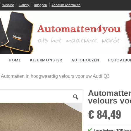
Wishlist
Gallery
Inloggen
Account Aanmaken
HOME
KLEURMONSTER
AUTOHOEZEN
FOTOALBU
ome
Automatten in hoogwaardig velours voor uw Audi Q3
Automatte
velours vo
€ 84,49
Luxe Velours TOP kwal