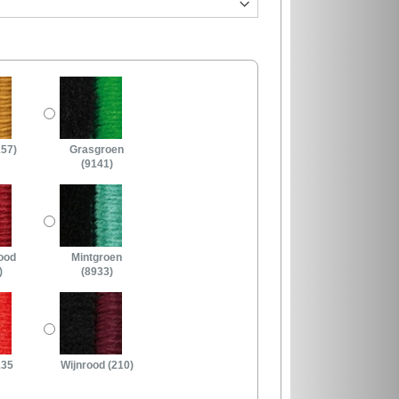
157)
Grasgroen
(9141)
ood
Mintgroen
)
(8933)
135
Wijnrood (210)