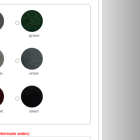
groen
js
orion
od
zwart
nformatie onder):