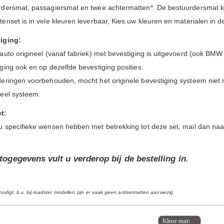
rdersmat, passagiersmat en twee achtermatten*. De bestuurdersmat 
enset is in vele kleuren leverbaar, Kies uw kleuren en materialen in 
iging:
auto origineel (vanaf fabriek) met bevestiging is uitgevoerd (ook BMW
ging ook en op dezelfde bevestiging posities.
deringen voorbehouden, mocht het originele bevestiging systeem niet 
seel systeem.
t:
u specifieke wensen hebben met betrekking tot deze set, mail dan na
togegevens vult u verderop bij de bestelling in.
nodigt
,
b.v. bij roadster modellen zijn er vaak geen achtermatten aanwezig.
Kleur mat: