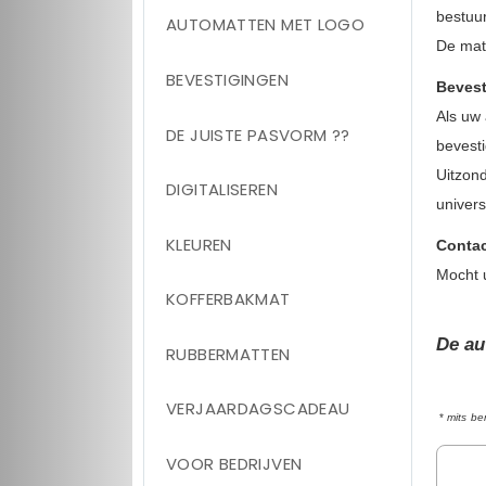
bestuu
AUTOMATTEN MET LOGO
De matt
BEVESTIGINGEN
Bevest
Als uw 
DE JUISTE PASVORM ??
bevesti
Uitzon
DIGITALISEREN
univer
KLEUREN
Contac
Mocht 
KOFFERBAKMAT
De au
RUBBERMATTEN
VERJAARDAGSCADEAU
*
mits be
VOOR BEDRIJVEN