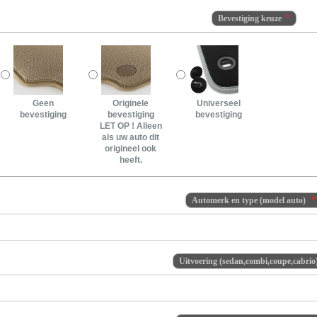
Bevestiging keuze
Geen
Originele
Universeel
bevestiging
bevestiging
bevestiging
LET OP ! Alleen
als uw auto dit
origineel ook
heeft.
Automerk en type (model auto)
Uitvoering (sedan,combi,coupe,cabrio