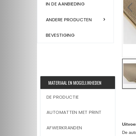
IN DE AANBIEDING
ANDERE PRODUCTEN
BEVESTIGING
MATERIAAL EN MOGELIJKHEDEN
Skip
DE PRODUCTIE
to
the
beginni
AUTOMATTEN MET PRINT
of
the
images
Uitvoe
gallery
AFWERKRANDEN
De aut