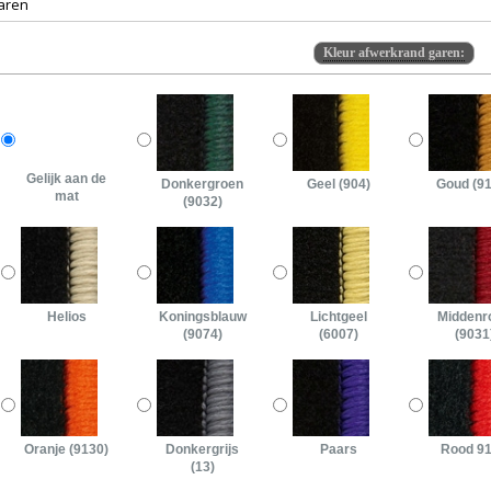
Kleur afwerkrand garen:
Gelijk aan de
Donkergroen
Geel (904)
Goud (9
mat
(9032)
Helios
Koningsblauw
Lichtgeel
Middenr
(9074)
(6007)
(9031
Oranje (9130)
Donkergrijs
Paars
Rood 9
(13)