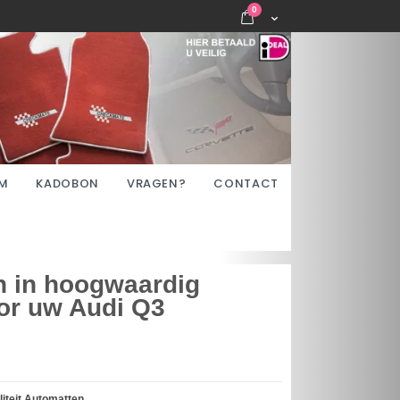
items
0
Cart
M
KADOBON
VRAGEN?
CONTACT
n in hoogwaardig
or uw Audi Q3
iteit Automatten