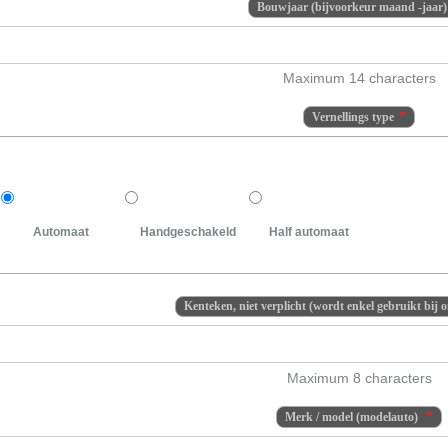
Bouwjaar (bijvoorkeur maand -jaar)
Maximum 14 characters
Vernellings type
Automaat
Handgeschakeld
Half automaat
Kenteken, niet verplicht (wordt enkel gebruikt bij 
Maximum 8 characters
Merk / model (modelauto)