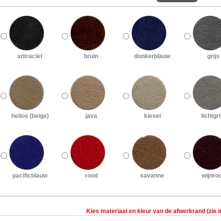
antraciet
bruin
donkerblauw
grijs
helios (beige)
java
kiesel
lichtgri
pacificblauw
rood
savanne
wijnro
Kies materiaal en kleur van de afwerkrand (zie i