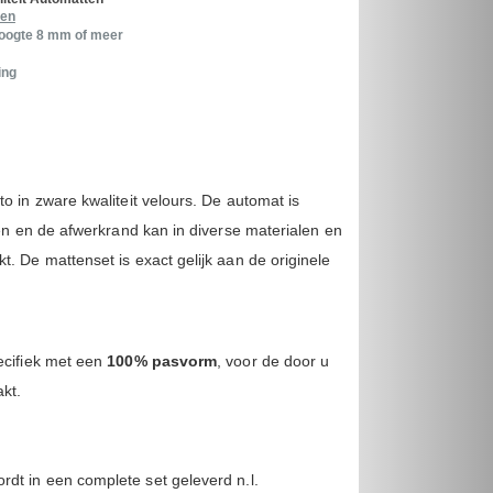
ren
hoogte 8 mm of meer
ing
o in zware kwaliteit velours. De automat is
ren en de afwerkrand kan in diverse materialen en
. De mattenset is exact gelijk aan de originele
cifiek met een
100% pasvorm
, voor de door u
akt.
rdt in een complete set geleverd n.l.