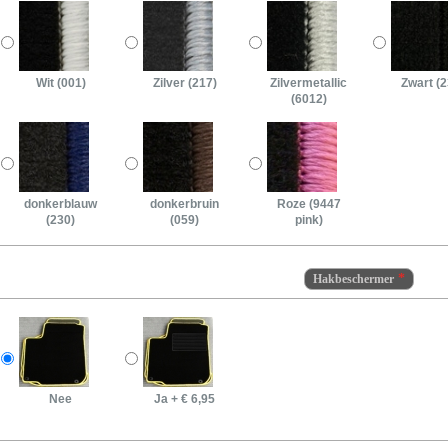
Wit (001)
Zilver (217)
Zilvermetallic
Zwart (2
(6012)
donkerblauw
donkerbruin
Roze (9447
(230)
(059)
pink)
Hakbeschermer
Nee
Ja
+
€ 6,95