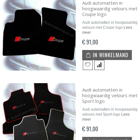
Audi automatten in
hoogwaardig velours met
Coupe logo
Audi automatten in hoogwaardig
velours met Coupe logo
Lees
meer
€ 91,00
IN WINKELMAND
Audi automatten in
hoogwaardig velours met
Sport logo
Audi automatten in hoogwaardig
velours met Sport logo
Lees
meer
€ 91,00