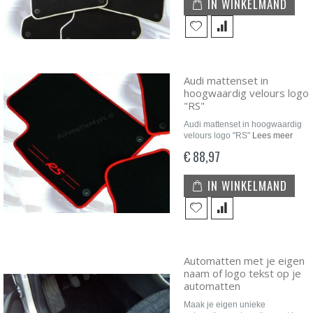
IN WINKELMAND
Audi mattenset in
hoogwaardig velours logo
"RS"
Audi mattenset in hoogwaardig
velours logo "RS"
Lees meer
€ 88,97
IN WINKELMAND
Automatten met je eigen
naam of logo tekst op je
automatten
Maak je eigen unieke