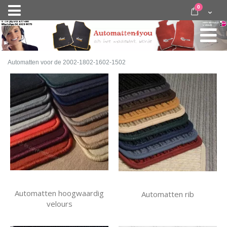
Ga
items
0
Nav
direct
Cart
door
activeren
naar
de
inhoud
Automatten voor de 2002-1802-1602-1502
Automatten hoogwaardig
Automatten rib
velours