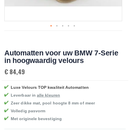
Skip
to
the
beginning
Automatten voor uw BMW 7-Serie
of
the
in hoogwaardig velours
images
gallery
€ 84,49
Luxe Velours TOP kwaliteit Automatten
Leverbaar in
alle kleuren
Zeer dikke mat, pool hoogte 8 mm of meer
Volledig pasvorm
Met originele bevestiging