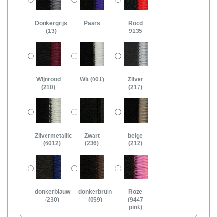
Donkergrijs
Paars
Rood
(13)
9135
Wijnrood
Wit (001)
Zilver
(210)
(217)
Zilvermetallic
Zwart
beige
(6012)
(236)
(212)
donkerblauw
donkerbruin
Roze
(230)
(059)
(9447
pink)