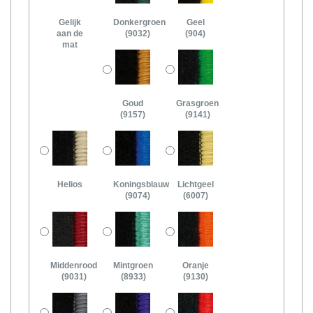
Gelijk
Donkergroen
Geel
aan de
(9032)
(904)
mat
Goud
Grasgroen
(9157)
(9141)
Helios
Koningsblauw
Lichtgeel
(9074)
(6007)
Middenrood
Mintgroen
Oranje
(9031)
(8933)
(9130)