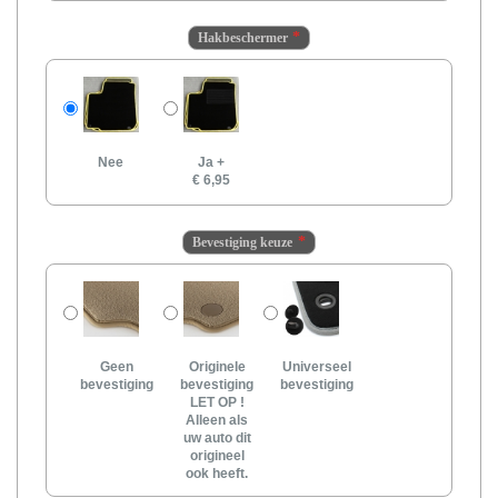
Hakbeschermer
Nee
Ja
+
€ 6,95
Bevestiging keuze
Geen
Originele
Universeel
bevestiging
bevestiging
bevestiging
LET OP !
Alleen als
uw auto dit
origineel
ook heeft.