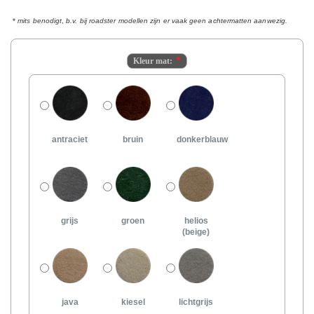
*
mits benodigt
,
b.v. bij roadster modellen zijn er vaak geen achtermatten aanwezig.
Kleur mat:
antraciet
bruin
donkerblauw
grijs
groen
helios
(beige)
java
kiesel
lichtgrijs