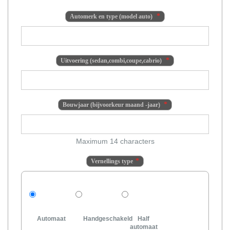
Automerk en type (model auto)
Uitvoering (sedan,combi,coupe,cabrio)
Bouwjaar (bijvoorkeur maand -jaar)
Maximum 14 characters
Vernellings type
Automaat
Handgeschakeld
Half
automaat