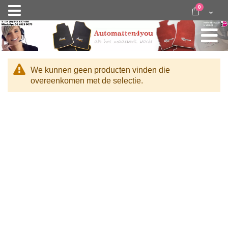
Ga
items
0
Nav
direct
Cart
door
activeren
naar
de
inhoud
We kunnen geen producten vinden die
overeenkomen met de selectie.