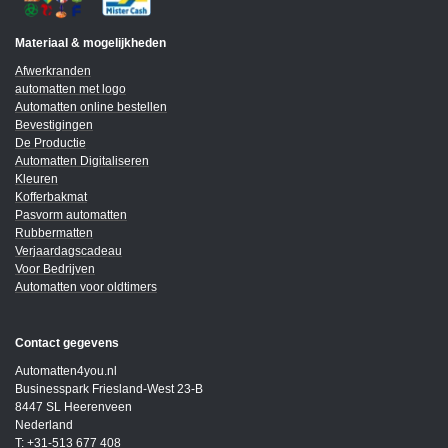
Materiaal & mogelijkheden
Afwerkranden
automatten met logo
Automatten online bestellen
Bevestigingen
De Productie
Automatten Digitaliseren
Kleuren
Kofferbakmat
Pasvorm automatten
Rubbermatten
Verjaardagscadeau
Voor Bedrijven
Automatten voor oldtimers
Contact gegevens
Automatten4you.nl
Businesspark Friesland-West 23-B
8447 SL Heerenveen
Nederland
T: +31-513 677 408