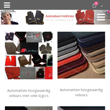
Ga
items
0
Nav
direct
Cart
door
activeren
naar
de
inhoud
Automatten hoogwaardig
Automatten hoogwaardig
velours
velours met vele logo's