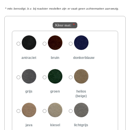
*
mits benodigt
,
b.v. bij roadster modellen zijn er vaak geen achtermatten aanwezig.
Kleur mat:
antraciet
bruin
donkerblauw
grijs
groen
helios
(beige)
java
kiesel
lichtgrijs