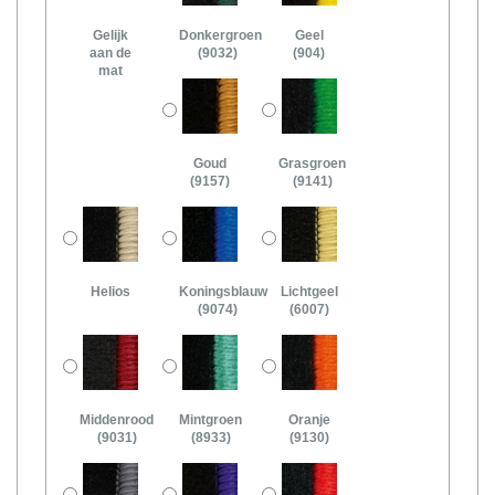
Gelijk
Donkergroen
Geel
aan de
(9032)
(904)
mat
Goud
Grasgroen
(9157)
(9141)
Helios
Koningsblauw
Lichtgeel
(9074)
(6007)
Middenrood
Mintgroen
Oranje
(9031)
(8933)
(9130)