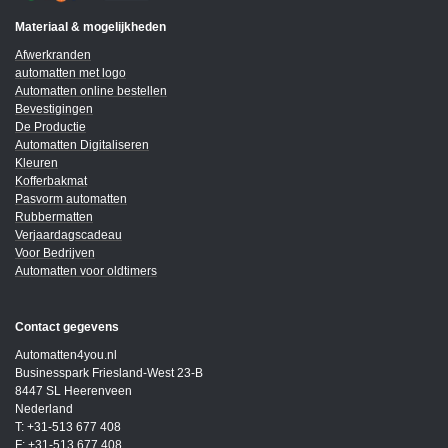
Materiaal & mogelijkheden
Afwerkranden
automatten met logo
Automatten online bestellen
Bevestigingen
De Productie
Automatten Digitaliseren
Kleuren
Kofferbakmat
Pasvorm automatten
Rubbermatten
Verjaardagscadeau
Voor Bedrijven
Automatten voor oldtimers
Contact gegevens
Automatten4you.nl
Businesspark Friesland-West 23-B
8447 SL Heerenveen
Nederland
T: +31-513 677 408
F: +31-513 677 408