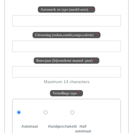
Automerk en type (model auto)
Uitvoering (sedan,combi,coupe,cabrio)
Bouwjaar (bijvoorkeur maand -jaar)
Maximum 14 characters
Vernellings type
Automaat
Handgeschakeld
Half
automaat