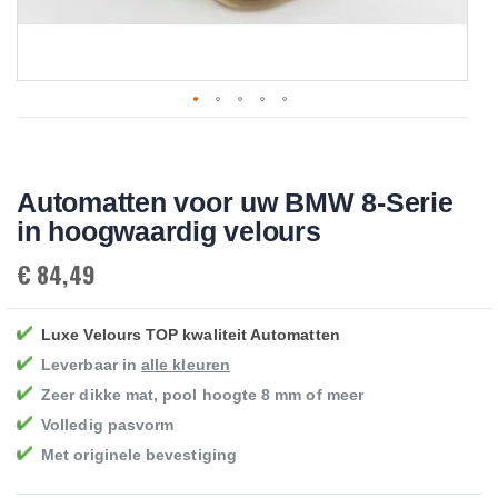
Skip
to
the
beginning
Automatten voor uw BMW 8-Serie
of
the
in hoogwaardig velours
images
gallery
€ 84,49
Luxe Velours TOP kwaliteit Automatten
Leverbaar in
alle kleuren
Zeer dikke mat, pool hoogte 8 mm of meer
Volledig pasvorm
Met originele bevestiging