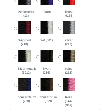
Donkergrijs
Paars
Rood
(13)
9135
Wijnrood
Wit (001)
Zilver
(210)
(217)
Zilvermetallic
Zwart
beige
(6012)
(236)
(212)
donkerblauw
donkerbruin
Roze
(230)
(059)
(9447
pink)