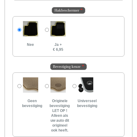
Hakbeschermer
Nee
Ja
+
€ 6,95
Bevestiging keuze
Geen
Originele
Universeel
bevestiging
bevestiging
bevestiging
LET OP !
Alleen als
uw auto dit
origineel
ook heeft.