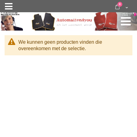
Ga
items
0
Nav
direct
Cart
door
activeren
naar
de
inhoud
We kunnen geen producten vinden die
overeenkomen met de selectie.