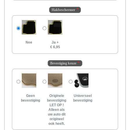
Hakbeschermer
Nee
Ja
+
€ 6,95
Bevestiging keuze
Geen
Originele
Universeel
bevestiging
bevestiging
bevestiging
LET OP !
Alleen als
uw auto dit
origineel
ook heeft.