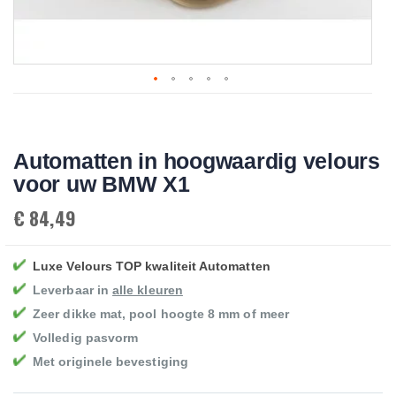
Skip
to
the
beginning
Automatten in hoogwaardig velours
of
the
voor uw BMW X1
images
gallery
€ 84,49
Luxe Velours TOP kwaliteit Automatten
Leverbaar in
alle kleuren
Zeer dikke mat, pool hoogte 8 mm of meer
Volledig pasvorm
Met originele bevestiging