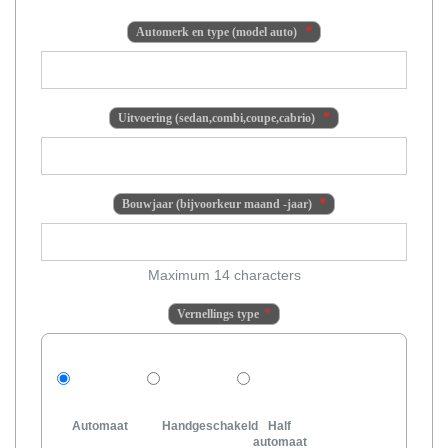
Automerk en type (model auto)
Uitvoering (sedan,combi,coupe,cabrio)
Bouwjaar (bijvoorkeur maand -jaar)
Maximum 14 characters
Vernellings type
Automaat
Handgeschakeld
Half
automaat