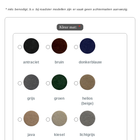
*
mits benodigt
,
b.v. bij roadster modellen zijn er vaak geen achtermatten aanwezig.
Kleur mat:
antraciet
bruin
donkerblauw
grijs
groen
helios
(beige)
java
kiesel
lichtgrijs