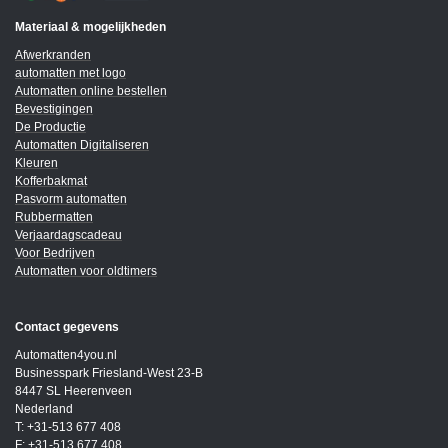
Materiaal & mogelijkheden
Afwerkranden
automatten met logo
Automatten online bestellen
Bevestigingen
De Productie
Automatten Digitaliseren
Kleuren
Kofferbakmat
Pasvorm automatten
Rubbermatten
Verjaardagscadeau
Voor Bedrijven
Automatten voor oldtimers
Contact gegevens
Automatten4you.nl
Businesspark Friesland-West 23-B
8447 SL Heerenveen
Nederland
T: +31-513 677 408
F: +31-513 677 408