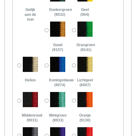
Gelijk
Donkergroen
Geel
aan de
(9032)
(904)
mat
Goud
Grasgroen
(9157)
(9141)
Helios
Koningsblauw
Lichtgeel
(9074)
(6007)
Middenrood
Mintgroen
Oranje
(9031)
(8933)
(9130)