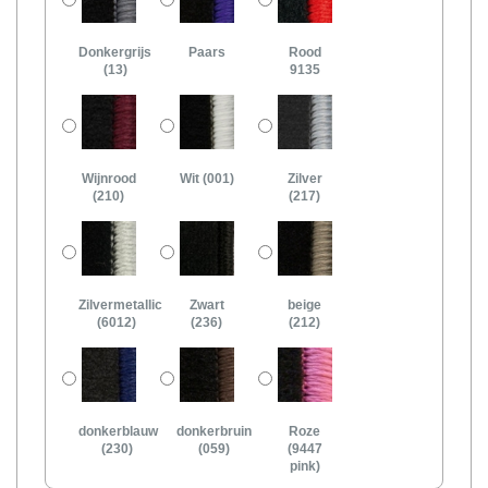
Donkergrijs
Paars
Rood
(13)
9135
Wijnrood
Wit (001)
Zilver
(210)
(217)
Zilvermetallic
Zwart
beige
(6012)
(236)
(212)
donkerblauw
donkerbruin
Roze
(230)
(059)
(9447
pink)