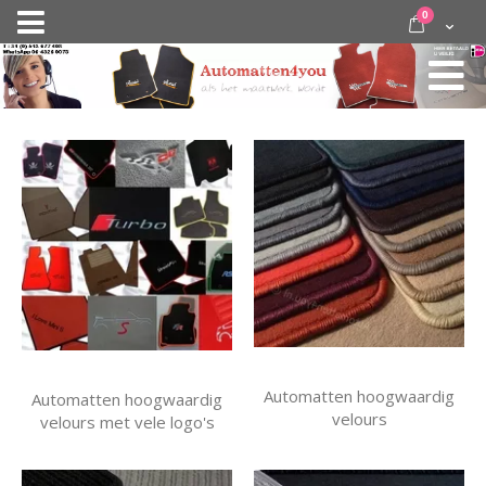
Ga
items
0
Nav
direct
Cart
door
activeren
naar
de
inhoud
Automatten hoogwaardig
Automatten hoogwaardig
velours
velours met vele logo's