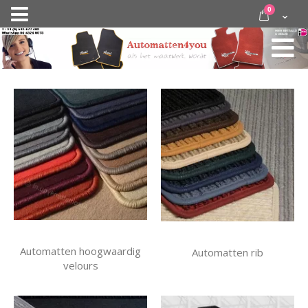
Ga
items
0
Nav
direct
Cart
door
activeren
naar
de
inhoud
Automatten hoogwaardig
Automatten rib
velours