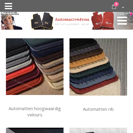
Ga
items
0
Nav
direct
Cart
door
activeren
naar
de
inhoud
Automatten hoogwaardig
Automatten rib
velours