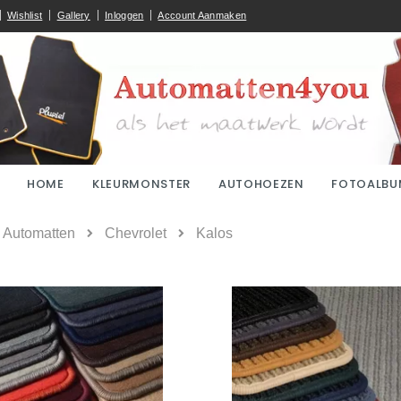
Wishlist
Gallery
Inloggen
Account Aanmaken
HOME
KLEURMONSTER
AUTOHOEZEN
FOTOALBU
ome
Automatten
Chevrolet
Kalos