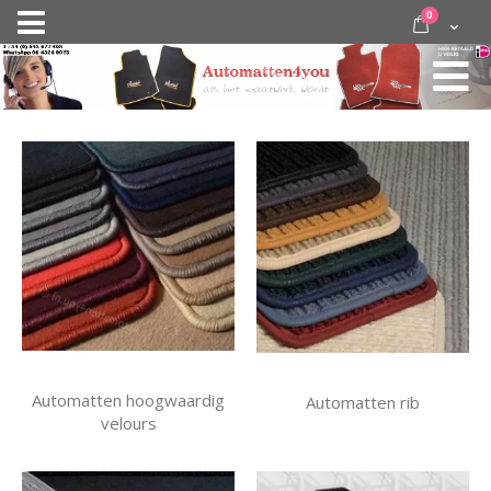
Ga
items
0
Nav
direct
Cart
door
activeren
naar
de
inhoud
Automatten hoogwaardig
Automatten rib
velours