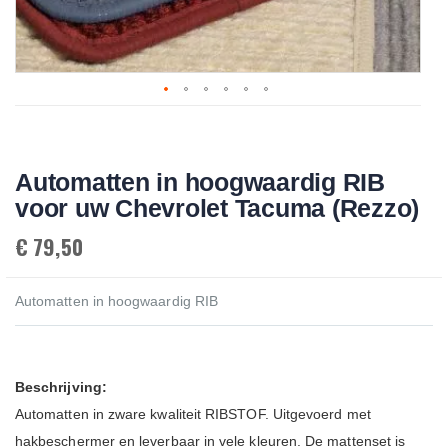
Skip
to
the
beginning
Automatten in hoogwaardig RIB
of
the
voor uw Chevrolet Tacuma (Rezzo)
images
gallery
€ 79,50
Automatten in hoogwaardig RIB
Beschrijving:
Automatten in zware kwaliteit RIBSTOF. Uitgevoerd met
hakbeschermer en leverbaar in vele kleuren. De mattenset is