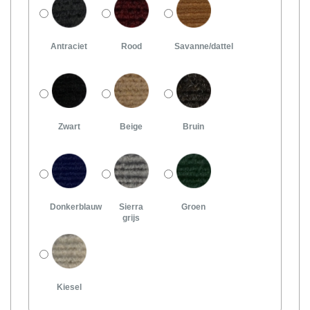
Antraciet
Rood
Savanne/dattel
Zwart
Beige
Bruin
Donkerblauw
Sierra
Groen
grijs
Kiesel