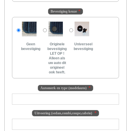
Bevestiging keuze
Geen
Originele
Universeel
bevestiging
bevestiging
bevestiging
LET OP !
Alleen als
uw auto dit
origineel
ook heeft.
Automerk en type (modelauto)
Uitvoering (sedan,combi,coupe,cabrio)