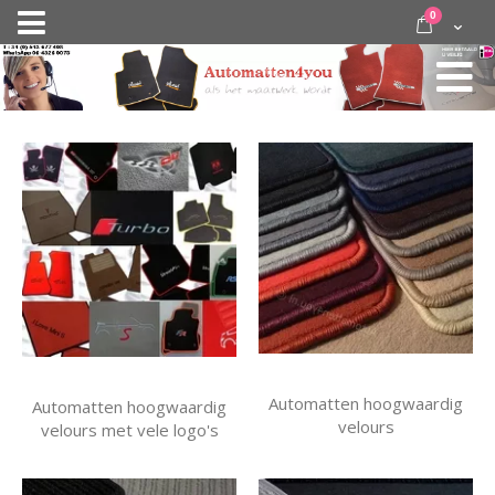
Ga
items
0
Nav
direct
Cart
door
activeren
naar
de
inhoud
Automatten hoogwaardig
Automatten hoogwaardig
velours
velours met vele logo's