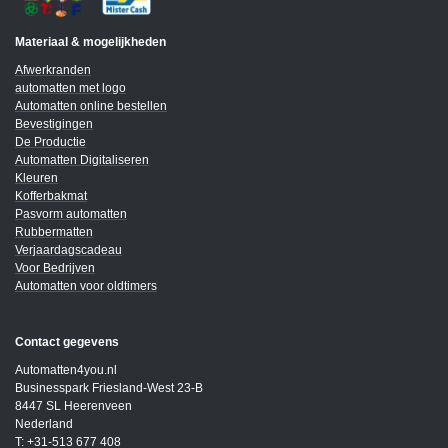
Materiaal & mogelijkheden
Afwerkranden
automatten met logo
Automatten online bestellen
Bevestigingen
De Productie
Automatten Digitaliseren
Kleuren
Kofferbakmat
Pasvorm automatten
Rubbermatten
Verjaardagscadeau
Voor Bedrijven
Automatten voor oldtimers
Contact gegevens
Automatten4you.nl
Businesspark Friesland-West 23-B
8447 SL Heerenveen
Nederland
T: +31-513 677 408