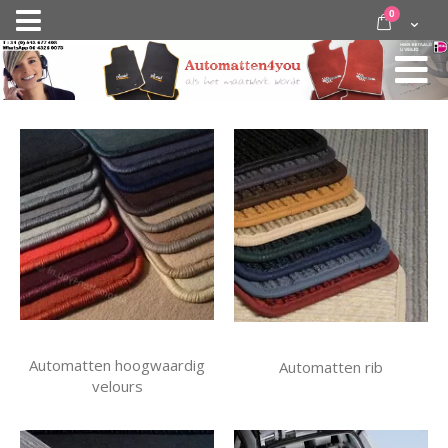
Ga
items
0
Nav
direct
Cart
door
activeren
naar
de
inhoud
Automatten hoogwaardig
Automatten rib
velours