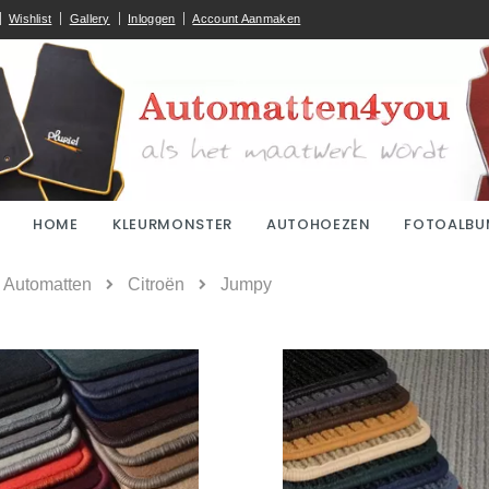
Wishlist
Gallery
Inloggen
Account Aanmaken
HOME
KLEURMONSTER
AUTOHOEZEN
FOTOALBU
ome
Automatten
Citroën
Jumpy