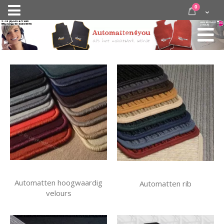
Ga
items
0
Nav
direct
Cart
door
activeren
naar
de
inhoud
Automatten hoogwaardig
Automatten rib
velours