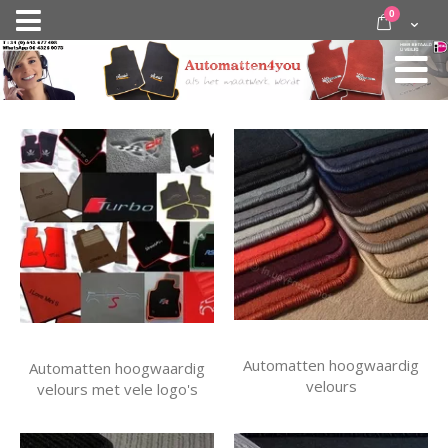
Ga
items
0
Nav
direct
Cart
door
activeren
naar
de
inhoud
Automatten hoogwaardig
Automatten hoogwaardig
velours
velours met vele logo's