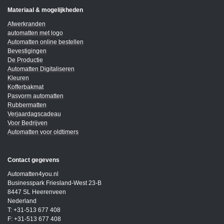
Materiaal & mogelijkheden
Afwerkranden
automatten met logo
Automatten online bestellen
Bevestigingen
De Productie
Automatten Digitaliseren
Kleuren
Kofferbakmat
Pasvorm automatten
Rubbermatten
Verjaardagscadeau
Voor Bedrijven
Automatten voor oldtimers
Contact gegevens
Automatten4you.nl
Businesspark Friesland-West 23-B
8447 SL Heerenveen
Nederland
T: +31-513 677 408
F: +31-513 677 408