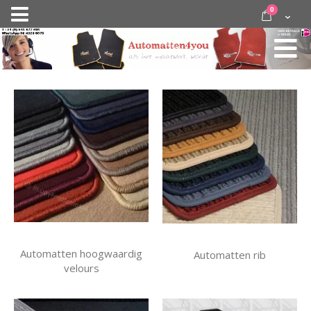
Ga
items
0
Nav
direct
Cart
door
activeren
naar
de
inhoud
Automatten hoogwaardig
Automatten rib
velours