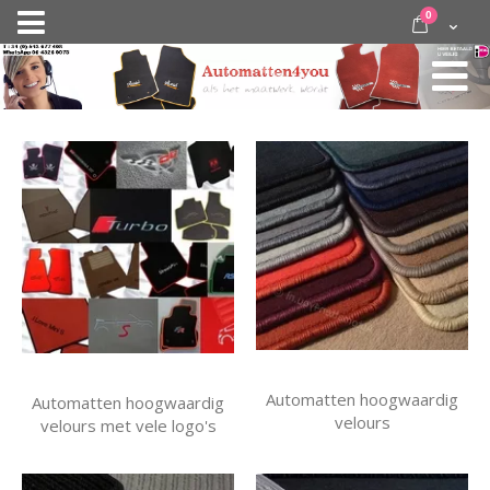
Ga
items
0
Nav
direct
Cart
door
activeren
naar
de
inhoud
Automatten hoogwaardig
Automatten hoogwaardig
velours
velours met vele logo's