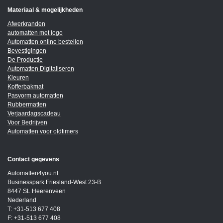
Materiaal & mogelijkheden
Afwerkranden
automatten met logo
Automatten online bestellen
Bevestigingen
De Productie
Automatten Digitaliseren
Kleuren
Kofferbakmat
Pasvorm automatten
Rubbermatten
Verjaardagscadeau
Voor Bedrijven
Automatten voor oldtimers
Contact gegevens
Automatten4you.nl
Businesspark Friesland-West 23-B
8447 SL Heerenveen
Nederland
T: +31-513 677 408
F: +31-513 677 408