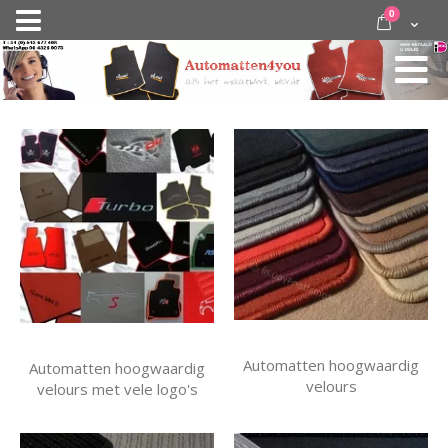
Ga
items
0
Nav
direct
Cart
door
activeren
naar
de
inhoud
Automatten hoogwaardig
Automatten hoogwaardig
velours
velours met vele logo's