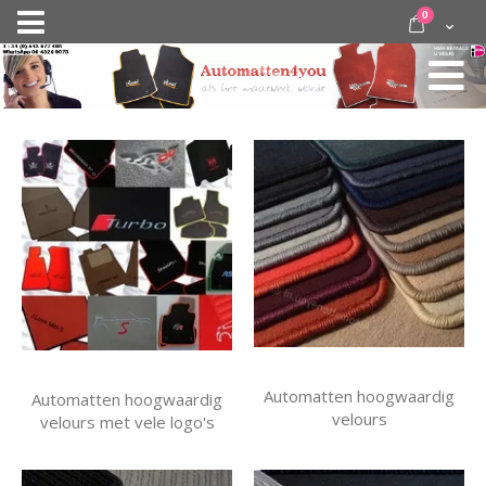
Ga
items
0
Nav
direct
Cart
door
activeren
naar
de
inhoud
Automatten hoogwaardig
Automatten hoogwaardig
velours
velours met vele logo's