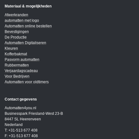
Materiaal & mogelijkheden
Afwerkranden
automatten met logo
Automatten online bestellen
Bevestigingen
De Productie
Automatten Digitaliseren
Kleuren
Kofferbakmat
Pasvorm automatten
Rubbermatten
Verjaardagscadeau
Voor Bedrijven
Automatten voor oldtimers
Contact gegevens
Automatten4you.nl
Businesspark Friesland-West 23-B
8447 SL Heerenveen
Nederland
T: +31-513 677 408
F: +31-513 677 408