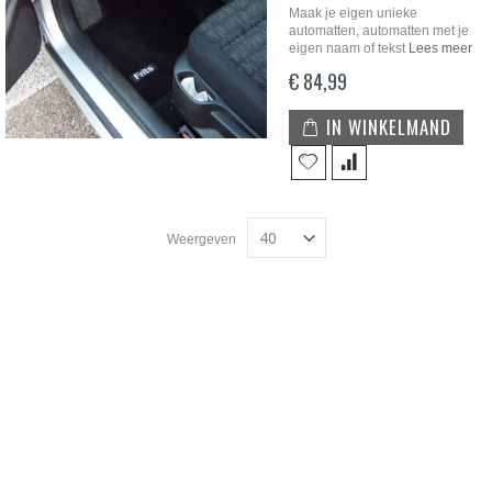
Maak je eigen unieke
automatten, automatten met je
eigen naam of tekst
Lees meer
€ 84,99
IN WINKELMAND
Weergeven