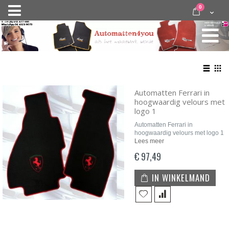
Ga
items
0
Nav
direct
Cart
door
activeren
naar
de
inhoud
Bekij
als
Lijst
Roo
Automatten Ferrari in
hoogwaardig velours met
logo 1
Automatten Ferrari in
hoogwaardig velours met logo 1
Lees meer
€ 97,49
IN WINKELMAND