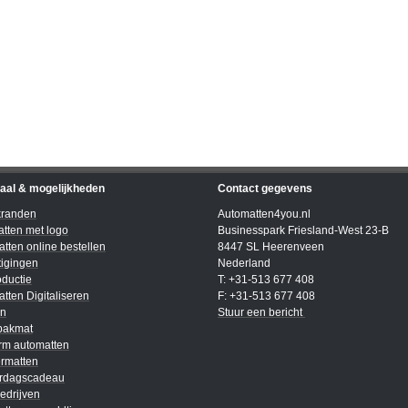
iaal & mogelijkheden
Contact gegevens
kranden
Automatten4you.nl
tten met logo
Businesspark Friesland-West 23-B
tten online bestellen
8447 SL Heerenveen
igingen
Nederland
ductie
T: +31-513 677 408
tten Digitaliseren
F: +31-513 677 408
en
Stuur een bericht
bakmat
rm automatten
rmatten
ardagscadeau
edrijven