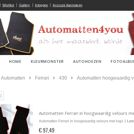
Wishlist
Gallery
Inloggen
Account Aanmaken
HOME
KLEURMONSTER
AUTOHOEZEN
FOTOALBU
ome
Automatten
Ferrari
430
Automatten hoogwaardig ve
kijken
Rooster
Automatten Ferrari in hoogwaardig velours me
Automatten Ferrari in hoogwaardig velours met logo 1
Lee
€ 97,49