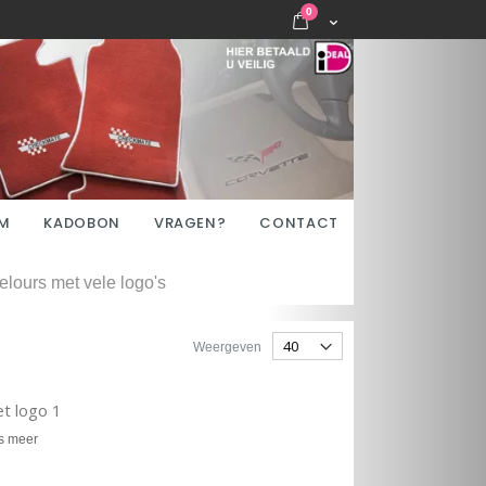
items
0
Cart
M
KADOBON
VRAGEN?
CONTACT
lours met vele logo's
Weergeven
t logo 1
s meer