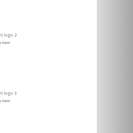
t logo 2
s meer
t logo 3
s meer