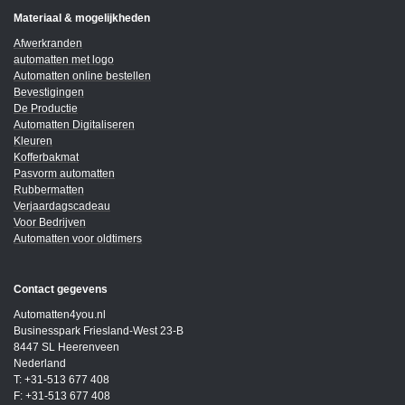
Materiaal & mogelijkheden
Afwerkranden
automatten met logo
Automatten online bestellen
Bevestigingen
De Productie
Automatten Digitaliseren
Kleuren
Kofferbakmat
Pasvorm automatten
Rubbermatten
Verjaardagscadeau
Voor Bedrijven
Automatten voor oldtimers
Contact gegevens
Automatten4you.nl
Businesspark Friesland-West 23-B
8447 SL Heerenveen
Nederland
T: +31-513 677 408
F: +31-513 677 408