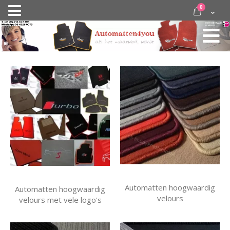
Ga
items
0
Nav
direct
Cart
door
activeren
naar
de
inhoud
Automatten hoogwaardig
Automatten hoogwaardig
velours
velours met vele logo's