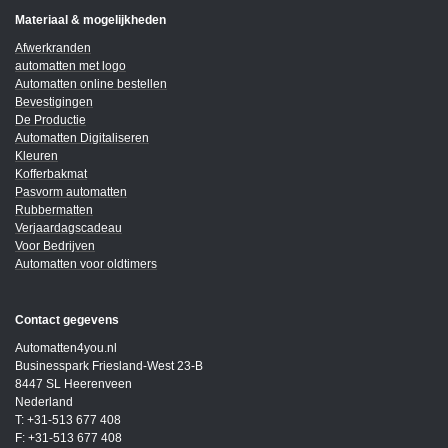
Materiaal & mogelijkheden
Afwerkranden
automatten met logo
Automatten online bestellen
Bevestigingen
De Productie
Automatten Digitaliseren
Kleuren
Kofferbakmat
Pasvorm automatten
Rubbermatten
Verjaardagscadeau
Voor Bedrijven
Automatten voor oldtimers
Contact gegevens
Automatten4you.nl
Businesspark Friesland-West 23-B
8447 SL Heerenveen
Nederland
T: +31-513 677 408
F: +31-513 677 408