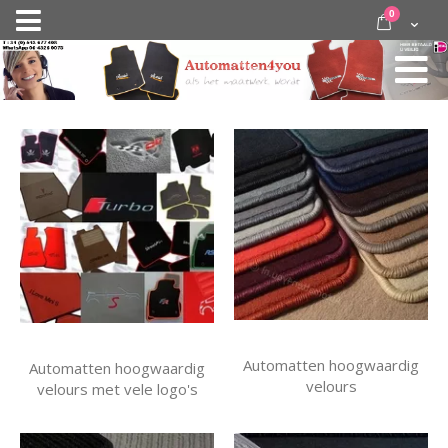
Ga
items
0
Nav
direct
Cart
door
activeren
naar
de
inhoud
Automatten hoogwaardig
Automatten hoogwaardig
velours
velours met vele logo's