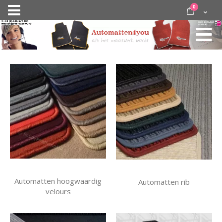
Ga
items
0
Nav
direct
Cart
door
activeren
naar
de
inhoud
Automatten hoogwaardig
Automatten rib
velours