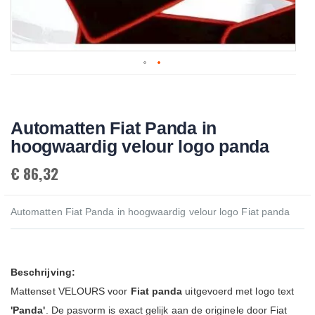
Skip
to
the
beginning
Automatten Fiat Panda in
of
the
hoogwaardig velour logo panda
images
gallery
€ 86,32
Automatten Fiat Panda in hoogwaardig velour logo Fiat panda
Beschrijving:
Mattenset VELOURS voor
Fiat
panda
uitgevoerd met logo text
'Panda'
. De pasvorm is exact gelijk aan de originele door Fiat