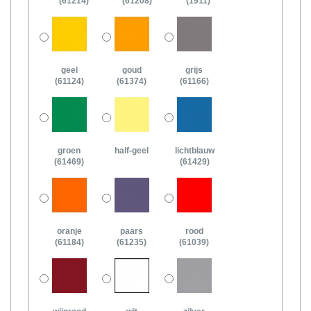
(61214)
(61208)
(1911)
geel
goud
grijs
(61124)
(61374)
(61166)
groen
half-geel
lichtblauw
(61469)
(61429)
oranje
paars
rood
(61184)
(61235)
(61039)