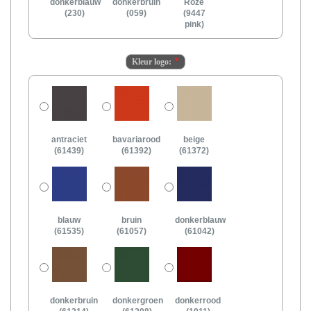
donkerblauw
donkerbruin
Roze
(230)
(059)
(9447
pink)
Kleur logo:
antraciet
bavariarood
beige
(61439)
(61392)
(61372)
blauw
bruin
donkerblauw
(61535)
(61057)
(61042)
donkerbruin
donkergroen
donkerrood