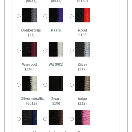
(9031)
(8933)
(9130)
Donkergrijs
Paars
Rood
(13)
9135
Wijnrood
Wit (001)
Zilver
(210)
(217)
Zilvermetallic
Zwart
beige
(6012)
(236)
(212)