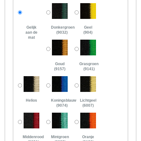
Gelijk
Donkergroen
Geel
aan de
(9032)
(904)
mat
Goud
Grasgroen
(9157)
(9141)
Helios
Koningsblauw
Lichtgeel
(9074)
(6007)
Middenrood
Mintgroen
Oranje