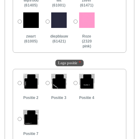
wijnrood
wit
zilver
(61405)
(61001)
(61471)
zwart
diepblauw
Roze
(61005)
(61421)
(2320
pink)
Logo positie
Positie 2
Positie 3
Positie 4
Positie 7