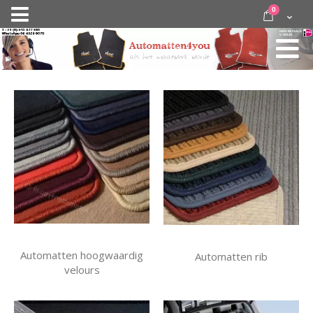
Ga
items
0
Nav
direct
Cart
door
activeren
naar
de
inhoud
Automatten hoogwaardig
Automatten rib
velours