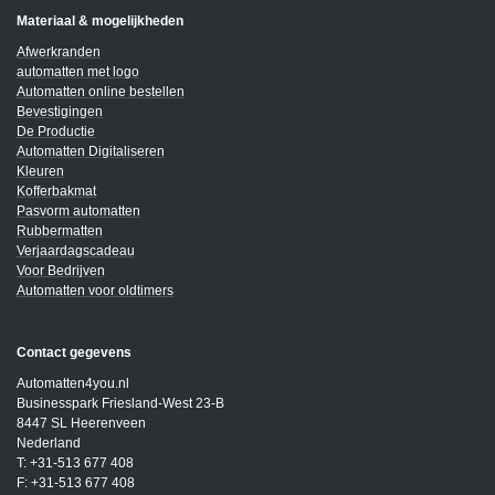
Materiaal & mogelijkheden
Afwerkranden
automatten met logo
Automatten online bestellen
Bevestigingen
De Productie
Automatten Digitaliseren
Kleuren
Kofferbakmat
Pasvorm automatten
Rubbermatten
Verjaardagscadeau
Voor Bedrijven
Automatten voor oldtimers
Contact gegevens
Automatten4you.nl
Businesspark Friesland-West 23-B
8447 SL Heerenveen
Nederland
T: +31-513 677 408
F: +31-513 677 408