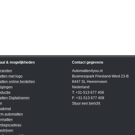
iaal & mogelijkheden
Contact gegevens
kranden
Automatten4you.nl
tten met logo
Businesspark Friesland-West 23-B
tten online bestellen
8447 SL Heerenveen
igingen
Nederland
ductie
T: +31-513 677 408
tten Digitaliseren
F: +31-513 677 408
en
Stuur een bericht
bakmat
rm automatten
rmatten
ardagscadeau
edrijven