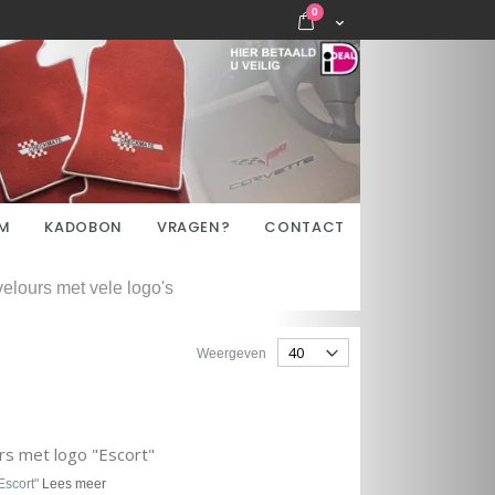
items
0
Cart
M
KADOBON
VRAGEN?
CONTACT
lours met vele logo's
Weergeven
rs met logo "Escort"
Escort"
Lees meer