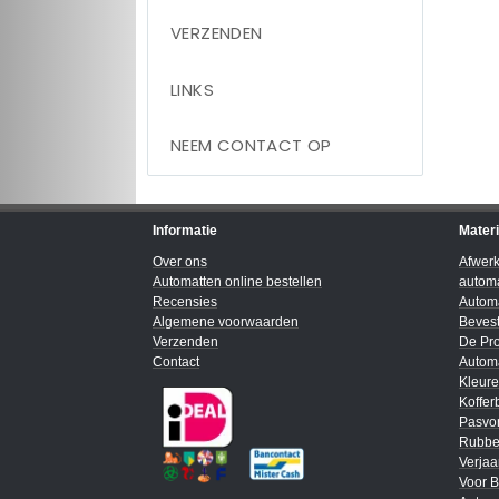
VERZENDEN
LINKS
NEEM CONTACT OP
Informatie
Mater
Over ons
Afwer
Automatten online bestellen
automa
Recensies
Automa
Algemene voorwaarden
Bevest
Verzenden
De Pro
Contact
Automa
Kleur
Koffer
Pasvo
Rubbe
Verja
Voor B