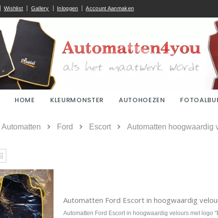
Wishlist
Gallery
Inloggen
Account Aanmaken
HOME
KLEURMONSTER
AUTOHOEZEN
FOTOALBU
ome
Automatten
Ford
Escort
Automatten hoogwaardig ve
kijken
Rooster
Automatten Ford Escort in hoogwaardig velou
Automatten Ford Escort in hoogwaardig velours met logo "