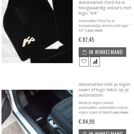
Automatten Ford Ka in
hoogwaardig velours met
logo "KA"
Automatten Ford Ka in
hoogwaardig velours met logo "
KA"
Lees meer
€ 87,45
IN WINKELMAND
Automatten met je eigen
naam of logo tekst op je
automatten
Maak je eigen unieke
automatten, automatten met je
eigen naam of tekst
Lees meer
€ 84,99
IN WINKELMAND