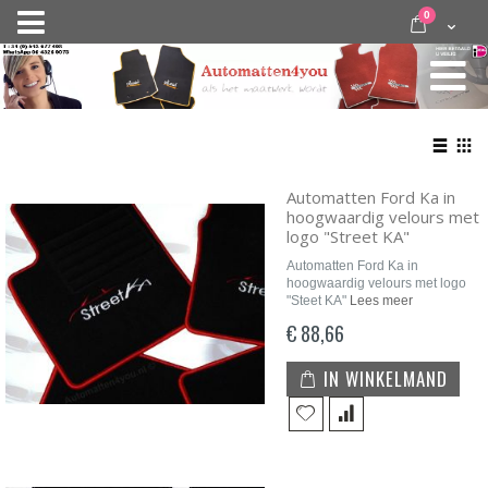
Ga
items
0
Nav
direct
Cart
door
activeren
naar
de
inhoud
Bekij
als
Lijst
Roo
Automatten Ford Ka in
hoogwaardig velours met
logo "Street KA"
Automatten Ford Ka in
hoogwaardig velours met logo
"Steet KA"
Lees meer
€ 88,66
IN WINKELMAND