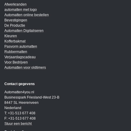
Afwerkranden
automatten met logo
Automatten online bestellen
Bevestigingen
De Productie
Automatten Digitaliseren
Kleuren
Kofferbakmat
Pasvorm automatten
Rubbermatten
Verjaardagscadeau
Voor Bedrijven
Automatten voor oldtimers
Contact gegevens
Automatten4you.nl
Businesspark Friesland-West 23-B
8447 SL Heerenveen
Nederland
T: +31-513 677 408
F: +31-513 677 408
Stuur een bericht