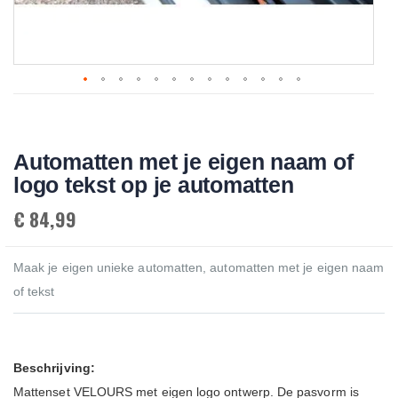
Skip
to
the
beginning
Automatten met je eigen naam of
of
the
logo tekst op je automatten
images
gallery
€ 84,99
Maak je eigen unieke automatten, automatten met je eigen naam
of tekst
Beschrijving:
Mattenset VELOURS met eigen logo ontwerp. De pasvorm is