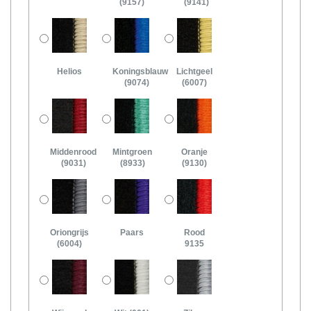
(9157)
(9141)
Helios
Koningsblauw
Lichtgeel
(9074)
(6007)
Middenrood
Mintgroen
Oranje
(9031)
(8933)
(9130)
Oriongrijs
Paars
Rood
(6004)
9135