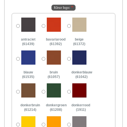
Kleur logo:
antraciet
bavariarood
beige
(61439)
(61392)
(61372)
blauw
bruin
donkerblauw
(61535)
(61057)
(61042)
donkerbruin
donkergroen
donkerrood
(61214)
(61208)
(1911)