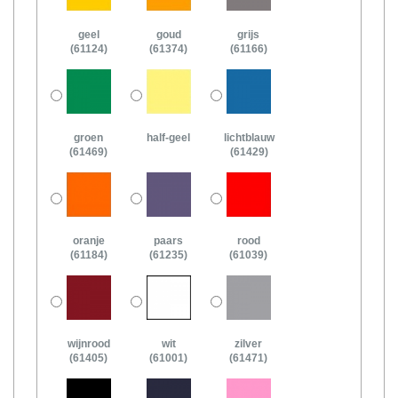
geel
goud
grijs
(61124)
(61374)
(61166)
groen
half-geel
lichtblauw
(61469)
(61429)
oranje
paars
rood
(61184)
(61235)
(61039)
wijnrood
wit
zilver
(61405)
(61001)
(61471)