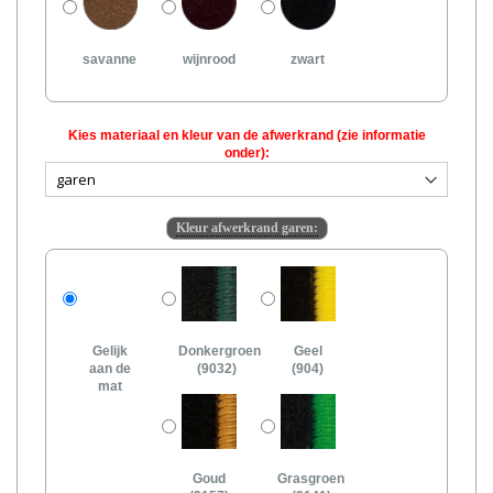
savanne
wijnrood
zwart
Kies materiaal en kleur van de afwerkrand (zie informatie
onder):
Kleur afwerkrand garen:
Gelijk
Donkergroen
Geel
aan de
(9032)
(904)
mat
Goud
Grasgroen