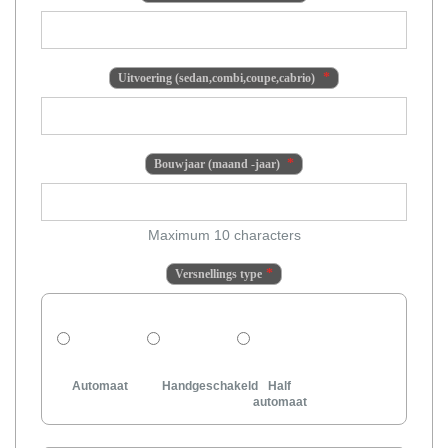
Uitvoering (sedan,combi,coupe,cabrio)
Bouwjaar (maand -jaar)
Maximum 10 characters
Versnellings type
Automaat
Handgeschakeld
Half
automaat