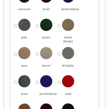
antraciet
bruin
donkerblauw
grijs
groen
helios
(beige)
java
kiesel
lichtgrijs
orion
pacificblauw
rood