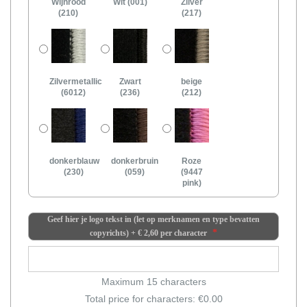
Wijnrood
Wit (001)
Zilver
(210)
(217)
Zilvermetallic
Zwart
beige
(6012)
(236)
(212)
donkerblauw
donkerbruin
Roze
(230)
(059)
(9447
pink)
Geef hier je logo tekst in (let op merknamen en type bevatten
copyrichts)
+
€ 2,60
per character
Maximum 15 characters
Total price for characters: €
0.00