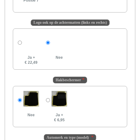
Positie 7
Logo ook op de achtermatten (links en rechts)
Ja
+
Nee
€ 22,49
Hakbeschermer
Nee
Ja
+
€ 6,95
Automerk en type (model)